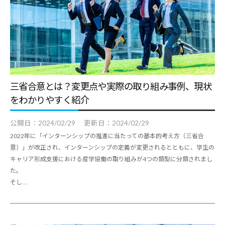
合
情
情
報
報
サ
サ
イ
イ
ト
ト
で
三省合意とは？変更点や実際の取り組み事例、現状
す
をわかりやすく紹介
。
キ
公開日：
2024/02/29
更新日：
2024/02/29
ャ
2022年に「インターンシップの推進に当たっての基本的考え方（三省合
意）」が改正され、インターンシップの定義が変更されるとともに、学生の
リ
キャリア形成支援における産学協働の取り組みが4つの類型に分類されまし
ア
た。
支
そし ...
援
に
関