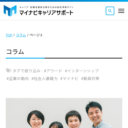
マ
ュ
コ
ー
イ
メ
ナ
ン
ニ
マ
ビ
マ
ュ
テ
ー
キ
イ
イ
ン
ャ
TOP
/
コラム
/
ページ 3
ナ
ナ
ツ
リ
ビ
ビ
ア
へ
コラム
キ
キ
サ
ス
ャ
ャ
ポ
キ
リ
ー
リ
タグで絞り込み :
#アワード
#インターンシップ
ッ
ト
ア
ア
#企業の動向
#社会人基礎力
#マイナビ
#動員対策
｜
プ
サ
サ
キ
ポ
ポ
ャ
ー
ー
リ
ト
ト
ア
｜
・
は
就
キ
キ