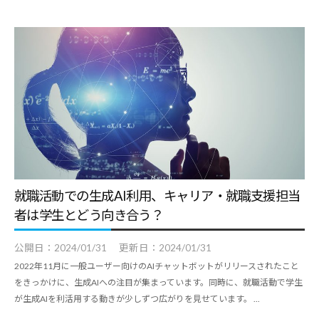
コ
ラ
ム
、
教
職
員
向
け
セ
就職活動での生成AI利用、キャリア・就職支援担当
ミ
者は学生とどう向き合う？
ナ
公開日：
2024/01/31
更新日：
2024/01/31
ー
2022年11月に一般ユーザー向けのAIチャットボットがリリースされたこと
、
をきっかけに、生成AIへの注目が集まっています。同時に、就職活動で学生
調
が生成AIを利活用する動きが少しずつ広がりを見せています。 ...
査