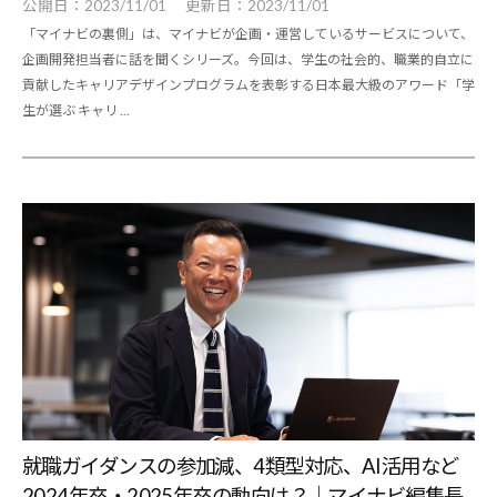
公開日：
2023/11/01
更新日：
2023/11/01
「マイナビの裏側」は、マイナビが企画・運営しているサービスについて、
企画開発担当者に話を聞くシリーズ。今回は、学生の社会的、職業的自立に
貢献したキャリアデザインプログラムを表彰する日本最大級のアワード「学
生が選ぶ キャリ ...
就職ガイダンスの参加減、4類型対応、AI活用など
2024年卒・2025年卒の動向は？｜マイナビ編集長