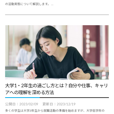
の活動実態について解説します。 ...
・
就
職
支
援
の
ヒ
ン
ト
と
な
る
大学1・2年生の過ごし方とは？自分や仕事、キャリ
よ
アへの理解を深める方法
う
公開日：
2023/02/09
更新日：
2023/12/19
な
多くの学生は大学3年生から就職活動の準備を始めますが、大学低学年の
情