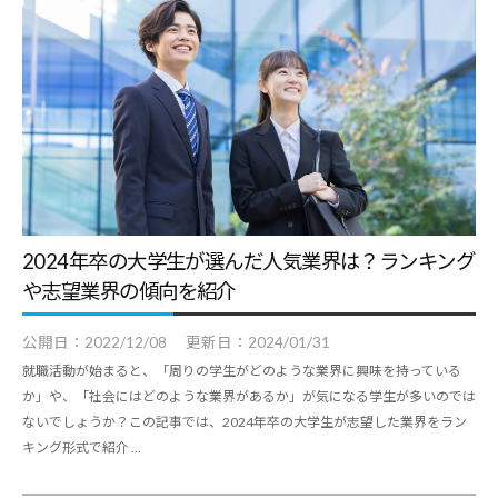
す
る
基
本
情
報
、
学
2024年卒の大学生が選んだ人気業界は？ランキング
生
や志望業界の傾向を紹介
向
け
公開日：
2022/12/08
更新日：
2024/01/31
サ
就職活動が始まると、「周りの学生がどのような業界に興味を持っている
ー
か」や、「社会にはどのような業界があるか」が気になる学生が多いのでは
ないでしょうか？この記事では、2024年卒の大学生が志望した業界をラン
ビ
キング形式で紹介 ...
ス
、