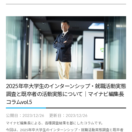
デ
ー
タ
な
ど
、
よ
り
良
い
2025年卒大学生のインターンシップ・就職活動実態
キ
調査と既卒者の活動実態について｜マイナビ編集長
ャ
コラムvol.5
リ
ア
公開日：
2023/12/26
更新日：
2023/12/26
支
マイナビ編集長による、各種調査結果を基にしたコラムです。
援
今回は、2025年卒大学生のインターンシップ・就職活動実態調査と既卒者