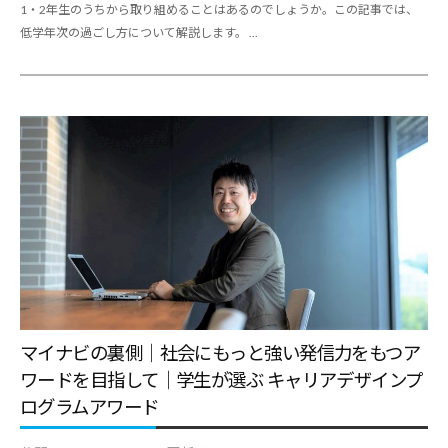
1・2年生のうちから取り組めることはあるのでしょうか。この記事では、
報
低学年次の過ごし方について解説します。 ...
を
お
届
け
し
て
参
り
ま
す
。
マイナビの裏側｜社会にもっと強い発信力をもつア
ワードを目指して｜学生が選ぶ キャリアデザインプ
ログラムアワード