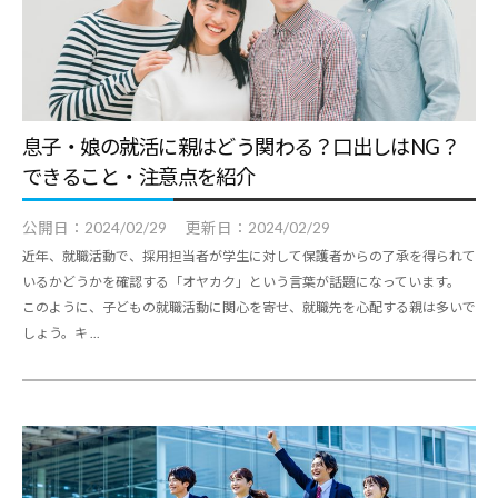
職
ャ
ャ
支
リ
リ
援
ア
ア
担
・
支
当
就
者
息子・娘の就活に親はどう関わる？口出しはNG？
援
の
職
できること・注意点を紹介
・
た
支
就
め
公開日：
2024/02/29
更新日：
2024/02/29
援
職
の
近年、就職活動で、採用担当者が学生に対して保護者からの了承を得られて
担
支
総
いるかどうかを確認する「オヤカク」という言葉が話題になっています。
当
援
合
このように、子どもの就職活動に関心を寄せ、就職先を心配する親は多いで
者
情
に
しょう。キ ...
報
の
関
サ
た
す
イ
め
る
ト
の
総
総
合