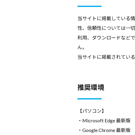
ア
支
当サイトに掲載している
援
性、信頼性については一
に
利用、ダウンロードなど
関
ん。
す
当サイトに掲載されてい
る
基
本
推奨環境
情
報
、
【パソコン】
学
・Microsoft Edge 最新版
生
・Google Chrome 最新版
向