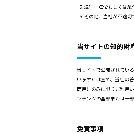
サ
す
法律、法令もしくは条
者
イ
る
その他、当社が不適切
の
ト
総
た
合
め
情
当サイトの知的財
の
報
総
サ
合
イ
当サイトで公開されてい
情
ト
います）は全て、当社の
で
報
商用）のみに限りご利用
す
サ
ンテンツの全部または一
。
イ
キ
ト
ャ
免責事項
リ