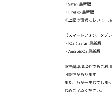
・Safari 最新版
け
・FireFox 最新版
サ
※上記の環境において、Jav
ー
ビ
【スマートフォン、タブ
ス
、
・iOS：Safari 最新版
コ
・AndroidOS 最新版
ラ
ム
※推奨環境以外でもご利
、
可能性があります。
教
また、万が一生じてしま
職
じめご了承ください。
員
向
け