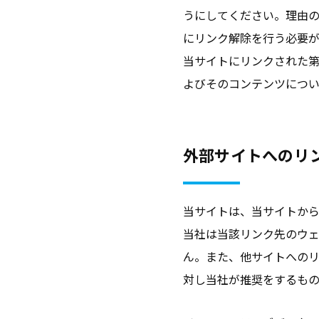
うにしてください。理由
良
にリンク解除を行う必要が
い
キ
当サイトにリンクされた
ャ
よびそのコンテンツにつ
リ
ア
支
外部サイトへのリ
援
・
就
当サイトは、当サイトか
職
当社は当該リンク先のウ
支
ん。また、他サイトへの
援
対し当社が推奨をするも
の
ヒ