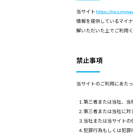
ー
ト
・
イ
当サイト
https://mcs.mynav
ト
就
は
情報を提供しているマイ
職
ト
キ
｜
支
解いただいた上でご利用
ャ
キ
ポ
援
リ
ャ
担
ア
リ
リ
当
支
禁止事項
ア
者
援
シ
の
・
・
た
就
当サイトのご利用にあたっ
就
ー
め
職
職
の
支
第三者または当社、当
支
総
2022/11/28
援
第三者または当社に対
援
合
に
当社または当サイトの
担
情
関
報
犯罪行為もしくは犯罪
当