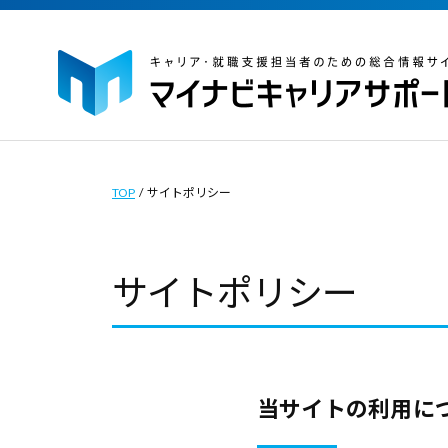
イ
コ
ナ
ン
ビ
テ
キ
ン
ャ
マ
マ
ツ
リ
イ
イ
ア
へ
ナ
ナ
TOP
/
サイトポリシー
サ
ス
ビ
ビ
ポ
キ
キ
キ
ー
サイトポリシー
ッ
ャ
ャ
ト
プ
リ
｜
リ
ア
キ
ア
サ
ャ
サ
ポ
当サイトの利用に
リ
サ
ポ
ー
ア