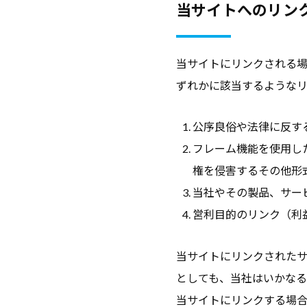
当サイトへのリン
セ
ミ
ナ
当サイトにリンクされる
ー
ずれかに該当するような
、
調
公序良俗や法律に反す
査
フレーム機能を使用し
デ
権を侵害するその他形
ー
当社やその製品、サー
タ
営利目的のリンク（利
な
ど
当サイトにリンクされた
、
としても、当社はいかな
よ
当サイトにリンクする場
り