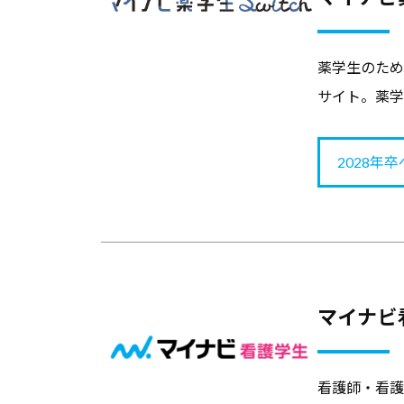
良
い
薬学生のため
キ
サイト。薬学
ャ
リ
ア
2028年
支
援
・
就
職
マイナビ
支
援
の
看護師・看護
ヒ