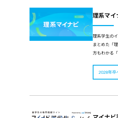
セ
ミ
理系マイ
ナ
ー
理系学生のイ
、
まとめた「理
調
方もわかる「
査
デ
ー
2028年
タ
な
ど
、
よ
マイナビ薬
り