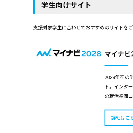
ー
学生向けサイト
ト
・
ト
就
は
職
キ
｜
支援対象学生に合わせておすすめのサイトをご
支
ャ
キ
援
リ
ャ
担
ア
リ
マイナビ2
当
支
ア
者
援
の
・
・
2028年卒
た
就
就
ト。インター
め
職
職
の就活準備コ
の
支
支
総
援
援
合
詳細はこ
に
担
情
関
報
当