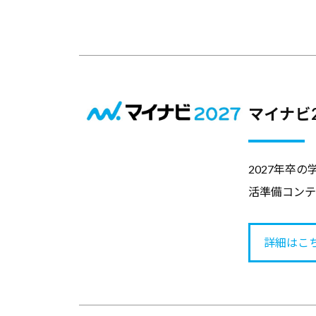
サ
す
者
イ
る
の
ト
総
た
合
め
情
の
マイナビ2
報
総
サ
合
イ
2027年卒
情
ト
活準備コンテ
で
報
す
サ
詳細はこ
。
イ
キ
ト
ャ
リ