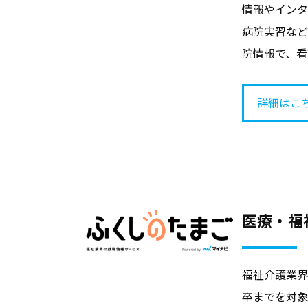
情報やインタ
ン
病院実習など
ト
院情報で、看
と
な
る
詳細はこ
よ
う
な
情
報
医療・福
を
お
届
福祉介護業界
け
卒までを対象
し