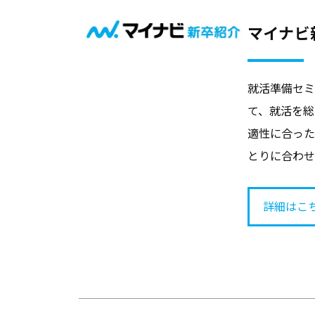
け
マイナビ
サ
ー
ビ
就活準備セミ
ス
て、就活を総
、
適性に合った
コ
とりに合わせ
ラ
ム
、
詳細はこ
教
職
員
向
け