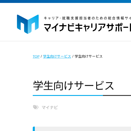
イ
コ
ナ
ン
ビ
テ
キ
ン
ャ
マ
マ
ツ
リ
イ
イ
ア
へ
ナ
ナ
TOP
/
学生向けサービス
/
学生向けサービス
サ
ス
ビ
ビ
ポ
キ
キ
キ
ー
学生向けサービス
ッ
ャ
ャ
ト
プ
リ
｜
リ
ア
キ
ア
マイナビ
サ
ャ
サ
ポ
リ
ポ
ー
ア