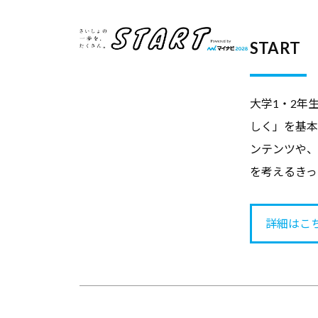
ア
支
START
援
に
関
大学1・2年
す
しく」を基本
る
ンテンツや、
基
を考えるきっ
本
情
詳細はこ
報
、
学
生
向