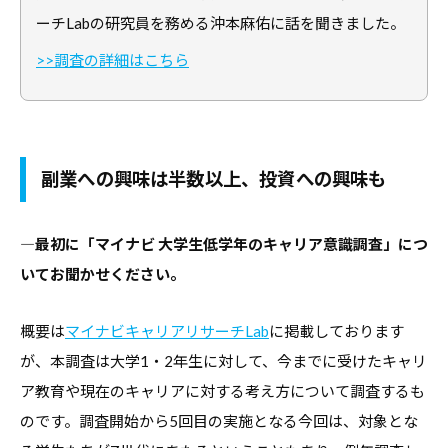
合
情
ーチLabの研究員を務める沖本麻佑に話を聞きました。
情
報
>>調査の詳細はこちら
報
サ
サ
イ
イ
ト
ト
で
副業への興味は半数以上、投資への興味も
す
。
キ
―最初に「マイナビ 大学生低学年のキャリア意識調査」につ
ャ
いてお聞かせください。
リ
ア
概要は
マイナビキャリアリサーチLab
に掲載しております
支
が、本調査は大学1・2年生に対して、今までに受けたキャリ
援
ア教育や現在のキャリアに対する考え方について調査するも
に
のです。調査開始から5回目の実施となる今回は、対象とな
関