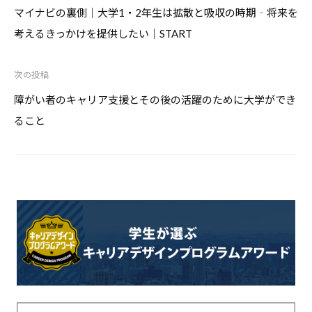
稿
マイナビの裏側｜大学1・2年生は拡散と吸収の時期‐将来を
ナ
考えるきっかけを提供したい｜START
ビ
ゲ
次の投稿
ー
シ
障がい者のキャリア支援とその後の活躍のために大学ができ
ョ
ること
ン