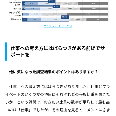
デ
ー
タ
な
マイナビキャリアリサーチLab
ど
、
仕事への考え方にはばらつきがある前提でサ
よ
ポートを
り
良
い
―他に気になった調査結果のポイントはありますか？
キ
ャ
「仕事」への考え方にはばらつきがありました。仕事とプラ
リ
イベートのいくつかの項目にそれぞれどの程度比重をおきた
ア
いか、という質問で、おきたい比重の数字が平均して最も高
支
いのは「仕事」でしたが、その理由を見るとコメントはさま
援