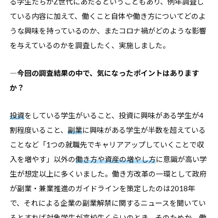
る学生たちがZ世代にあたるということもあり、例年調査し
す
ている内容に加えて、働くこと自体や働き方についてどのよ
る
うな興味を持っているのか、またコロナ禍がどのような影響
基
を与えているのかを調査したく、実施しました。
本
情
―今回の調査結果の中で、気になったポイントはあります
報
か？
、
学
投資
をしている学生がいること、投資に興味がある学生が4
生
割程度いること、
副業
に興味がある学生が半数を超えている
向
ことなど「1つの就職先でキャリアアップしていくことで収
け
入を増やす」以外の
働き方や資産の増やし方
に意識が高い学
サ
ー
生が想定以上に多くいました。働き方改革の一環として政府
ビ
が副業・兼業推進のガイドラインを策定したのは2018年
ス
で、それによる企業の副業解禁に関するニュースを聞いてい
、
るとすれば対象学生が高校生くらいのとき。そのためか、働