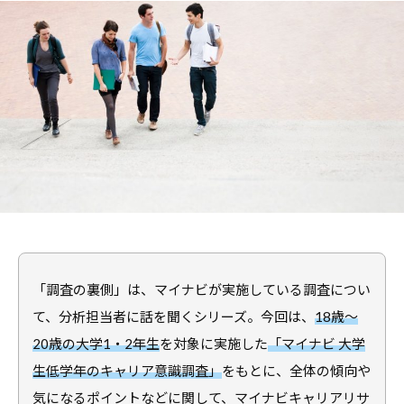
職
ャ
ャ
支
リ
リ
援
ア
ア
担
・
支
当
就
者
援
の
職
・
た
支
就
め
援
職
の
担
支
総
当
援
合
者
情
に
「調査の裏側」は、マイナビが実施している調査につい
報
の
関
サ
て、分析担当者に話を聞くシリーズ。今回は、
18歳～
た
す
イ
め
20歳の大学1・2年生
を対象に実施した
「マイナビ 大学
る
ト
の
生低学年のキャリア意識調査」
をもとに、全体の傾向や
総
総
合
気になるポイントなどに関して、マイナビキャリアリサ