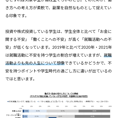
コ
き方への考え方が柔軟で、副業を自然なものとして捉えてい
ラ
る印象です。
ム
、
投資や株式投資している学生は、学生全体と比べて「お金に
教
関する不安」「働くことへの不安」が高く「就職活動への不
職
安」が低くなっています。2019年と比べて2020年・2021年
員
は就職活動に不安を持つ学生の割合が増えていますが、
就職
向
活動よりも先の人生について想像
できているかどうかで、不
け
安を持つポイントや学生時代の過ごし方に違いが出ているの
セ
ではと思います。
ミ
ナ
ー
、
調
査