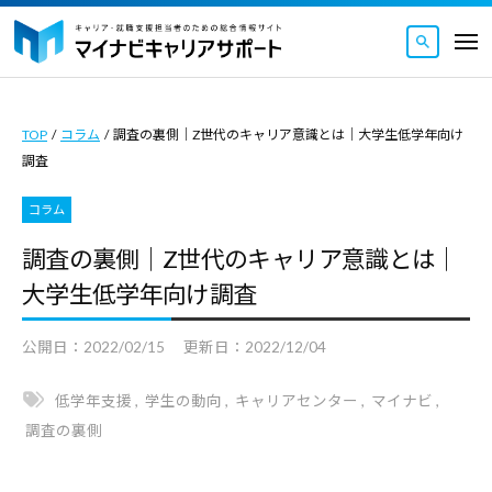
マ
ュ
コ
ー
イ
メ
ナ
ン
ニ
マ
ビ
マ
ュ
テ
ー
キ
イ
イ
ン
ャ
TOP
/
コラム
/
調査の裏側｜Z世代のキャリア意識とは｜大学生低学年向け
ナ
ナ
ツ
リ
調査
ビ
ビ
ア
へ
キ
キ
サ
コラム
ス
ャ
ャ
ポ
キ
調査の裏側｜Z世代のキャリア意識とは｜
リ
ー
リ
ッ
大学生低学年向け調査
ト
ア
ア
｜
プ
サ
サ
キ
公開日：
2022/02/15
更新日：
2022/12/04
ポ
ポ
ャ
ー
ー
リ
低学年支援
,
学生の動向
,
キャリアセンター
,
マイナビ
,
ト
ト
ア
調査の裏側
｜
・
は
就
キ
キ