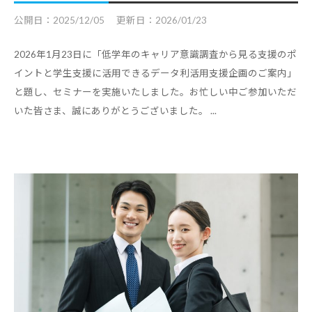
コ
公開日：
2025/12/05
更新日：
2026/01/23
ラ
ム
2026年1月23日に「低学年のキャリア意識調査から見る支援のポ
、
イントと学生支援に活用できるデータ利活用支援企画のご案内」
教
と題し、セミナーを実施いたしました。お忙しい中ご参加いただ
いた皆さま、誠にありがとうございました。 ...
職
員
向
け
セ
ミ
ナ
ー
、
調
査