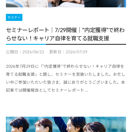
職
ャ
ャ
支
リ
リ
援
セミナー
ア
ア
担
・
セミナーレポート｜7/29開催｜“内定獲得”で終わ
支
当
就
らせない！キャリア自律を育てる就職支援
者
援
の
職
・
公開日：
2026/06/22
更新日：
2026/07/29
た
支
就
め
援
職
の
2026年7月29日に「“内定獲得”で終わらせない！キャリア自律を
担
支
総
育てる就職支援」と題し、セミナーを実施いたしました。お忙し
当
援
合
い中ご参加いただいた皆さま、誠にありがとうございました。本
者
情
に
記事では開催報告としてセミナーレポート ...
報
の
関
サ
た
す
イ
め
る
ト
の
総
総
合