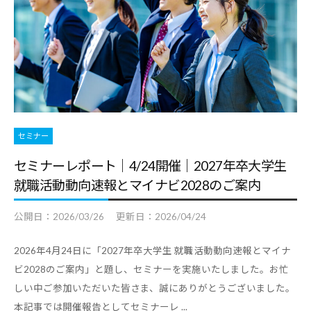
合
情
情
報
報
サ
サ
イ
イ
ト
ト
で
す
セミナー
。
セミナーレポート｜4/24開催｜2027年卒大学生
キ
就職活動動向速報とマイナビ2028のご案内
ャ
リ
公開日：
2026/03/26
更新日：
2026/04/24
ア
支
2026年4月24日に「2027年卒大学生 就職活動動向速報とマイナ
援
ビ2028のご案内」と題し、セミナーを実施いたしました。お忙
に
しい中ご参加いただいた皆さま、誠にありがとうございました。
関
本記事では開催報告としてセミナーレ ...