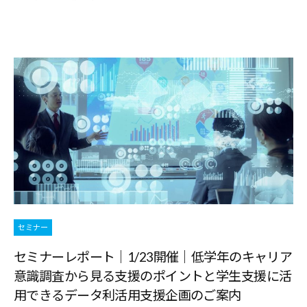
す
る
基
本
情
報
、
学
生
向
け
サ
セミナー
ー
セミナーレポート｜1/23開催｜低学年のキャリア
ビ
意識調査から見る支援のポイントと学生支援に活
ス
用できるデータ利活用支援企画のご案内
、