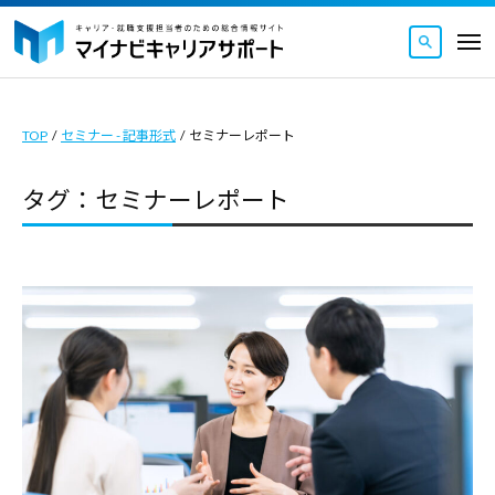
マ
ュ
コ
ー
イ
メ
ナ
ン
ニ
マ
ビ
マ
ュ
テ
ー
キ
イ
イ
ン
ャ
TOP
/
セミナー - 記事形式
/
セミナーレポート
ナ
ナ
ツ
リ
ビ
ビ
ア
へ
タグ：セミナーレポート
キ
キ
サ
ス
ャ
ャ
ポ
キ
リ
ー
リ
ッ
ト
ア
ア
｜
プ
サ
サ
キ
ポ
ポ
ャ
ー
ー
リ
ト
ト
ア
｜
・
は
就
キ
キ