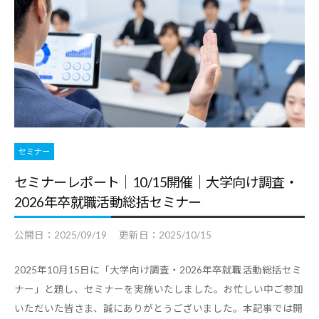
・
就
職
支
援
の
ヒ
セミナー
ン
ト
セミナーレポート｜10/15開催｜大学向け調査・
と
2026年卒就職活動総括セミナー
な
る
公開日：
2025/09/19
更新日：
2025/10/15
よ
2025年10月15日に「大学向け調査・2026年卒就職活動総括セミ
う
ナー」と題し、セミナーを実施いたしました。お忙しい中ご参加
な
いただいた皆さま、誠にありがとうございました。本記事では開
情