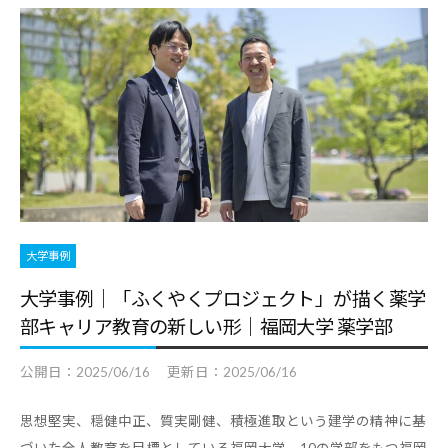
合
情
情
報
報
サ
サ
イ
イ
ト
ト
で
す
。
キ
大学事例
ャ
大学事例｜「ふくやくプロジェクト」が描く薬学
リ
部キャリア教育の新しい形｜福岡大学 薬学部
ア
支
公開日：
2025/06/16
更新日：
2025/06/16
援
に
思想堅実、穏健中正、質実剛健、積極進取という建学の精神に基
関