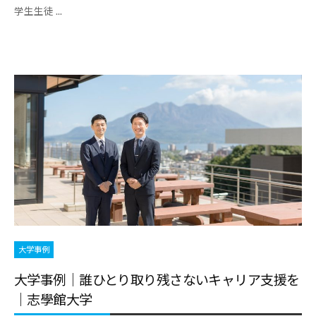
学生生徒 ...
報
を
お
届
け
し
て
参
り
ま
す
。
大学事例
大学事例｜誰ひとり取り残さないキャリア支援を
｜志學館大学