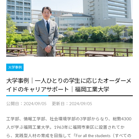
・
就
職
支
援
の
ヒ
ン
大学事例
ト
大学事例｜一人ひとりの学生に応じたオーダーメ
と
イドのキャリアサポート｜福岡工業大学
な
る
公開日：
2024/09/05
更新日：
2024/09/05
よ
工学部、情報工学部、社会環境学部の3学部からなり、総勢4300
う
人が学ぶ福岡工業大学。1963年に福岡市東区に設置されてか
な
ら、実践型人材の育成を目指して「For all the students（すべての
情