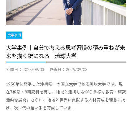
職
ャ
ャ
支
リ
リ
援
ア
ア
担
・
支
当
大学事例
就
者
援
の
職
大学事例｜自分で考える思考習慣の積み重ねが未
・
た
支
来を描く鍵になる｜琉球大学
就
め
援
職
の
公開日：
2025/09/03
更新日：
2025/09/03
担
支
総
当
援
合
1950年に開学した沖縄唯一の国立大学である琉球大学では、現
者
情
に
在7学部・8研究科を有し、地域と連携しながら多様な教育・研究
報
の
関
活動を展開。さらに、地域と世界に貢献する人材育成を理念に掲
サ
た
す
げ、次世代の担い手を育成していま ...
イ
め
る
ト
の
総
総
合