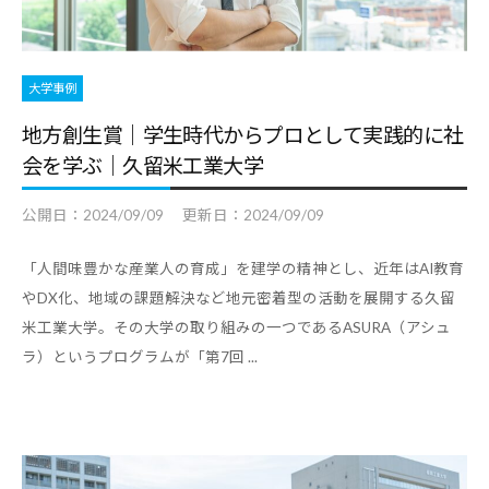
デ
ー
タ
大学事例
な
地方創生賞｜学生時代からプロとして実践的に社
ど
会を学ぶ｜久留米工業大学
、
よ
公開日：
2024/09/09
更新日：
2024/09/09
り
良
「人間味豊かな産業人の育成」を建学の精神とし、近年はAI教育
い
やDX化、地域の課題解決など地元密着型の活動を展開する久留
キ
米工業大学。その大学の取り組みの一つであるASURA（アシュ
ャ
ラ）というプログラムが「第7回 ...
リ
ア
支
援