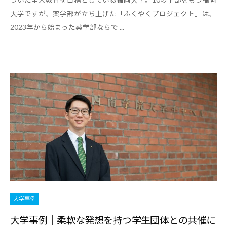
づいた全人教育を目標としている福岡大学。10の学部をもつ福岡
す
大学ですが、薬学部が立ち上げた「ふくやくプロジェクト」は、
る
2023年から始まった薬学部ならで ...
基
本
情
報
、
学
生
向
け
サ
ー
ビ
大学事例
ス
大学事例｜柔軟な発想を持つ学生団体との共催に
、