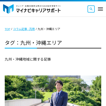
マ
ュ
コ
ー
イ
メ
ナ
ン
ニ
マ
ビ
マ
ュ
テ
ー
キ
イ
イ
ン
ャ
TOP
/
コラム記事 - 汎用
/
九州・沖縄エリア
ナ
ナ
ツ
リ
ビ
ビ
ア
へ
タグ：九州・沖縄エリア
キ
キ
サ
ス
ャ
ャ
ポ
キ
リ
ー
リ
九州・沖縄地域に関する記事
ッ
ト
ア
ア
｜
プ
サ
サ
キ
ポ
ポ
ャ
ー
ー
リ
ト
ト
ア
｜
・
は
就
キ
キ