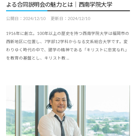
よる合同説明会の魅力とは｜西南学院大学
コ
ラ
公開日：
2024/12/10
更新日：
2024/12/10
ム
、
1916年に創立。100年以上の歴史を持つ西南学院大学は福岡市の
教
西新地区に位置し、7学部12学科からなる文系総合大学です。変
職
わりゆく時代の中で、建学の精神である「キリストに忠実なれ」
員
を教育の基盤とし、キリスト教 ...
向
け
セ
ミ
ナ
ー
、
調
査