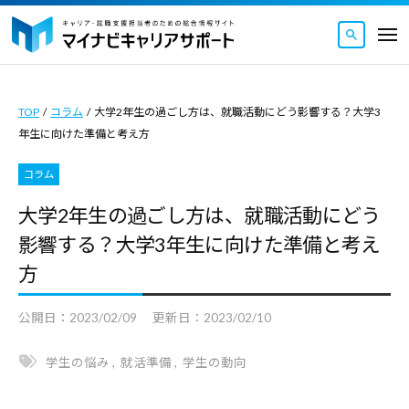
マ
ュ
コ
ー
イ
メ
ナ
ン
ニ
マ
ビ
マ
ュ
テ
ー
キ
イ
イ
ン
ャ
TOP
/
コラム
/
大学2年生の過ごし方は、就職活動にどう影響する？大学3
ナ
ナ
ツ
リ
年生に向けた準備と考え方
ビ
ビ
ア
へ
キ
キ
サ
コラム
ス
ャ
ャ
ポ
キ
大学2年生の過ごし方は、就職活動にどう
リ
ー
リ
ッ
影響する？大学3年生に向けた準備と考え
ト
ア
ア
｜
プ
サ
方
サ
キ
ポ
ポ
ャ
公開日：
2023/02/09
更新日：
2023/02/10
ー
ー
リ
ト
ト
ア
学生の悩み
,
就活準備
,
学生の動向
｜
・
は
就
キ
キ