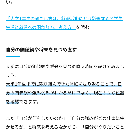
い。
コ
ラ
「大学1年生の過ごし方は、就職活動にどう影響する？学生
ム
生活と就活への関わり方、考え方」
を読む
、
教
職
自分の価値観や将来を見つめ直す
員
向
まずは自分の価値観や将来を見つめ直す時間を設けてみまし
け
ょう。
セ
大学1年生までに取り組んできた体験を振り返ることで、自
ミ
分の価値観や強み弱みがわかるだけでなく、現在の立ち位置
ナ
を確認
できます。
ー
、
また「自分が何をしたいのか」「自分の強みがどの仕事に生
調
かせるか」と将来を考えるなかから、「自分がやりたいこと
査