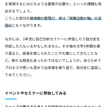
を実現するにはどのような要素が必要か」といった課題も見
デ
出せるでしょう。
ー
タ
こうした自分の
価値観の整理が、実は「就職活動の軸」の足
な
固め
にもつながります。
ど
、
なかには、1年次に自己分析セミナーに参加したり自分史を
よ
作成した人もいるかもしれません。その後の大学1年間を振
り
り返ると、成長を感じられたことや大事にしてきたことな
良
ど、新たな発見もあったのではないでしょうか。あらためて
い
プロセスや思いも含めて出来事を振り返り、自分史に追加し
キ
てみてください。
ャ
リ
ア
イベントやセミナーに参加してみる
支
援
キャリアや働き方を考える低学年向けのセミナーやイベント