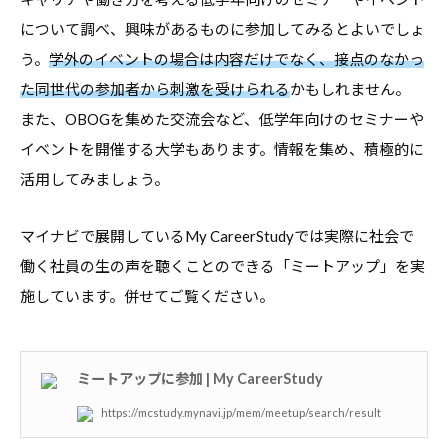
・
について調べ、興味があるものに参加してみるとよいでしょ
就
う。
学外のイベントの場合は内容だけでなく、接点のなかっ
職
た同世代の参加者から刺激を受けられる
かもしれません。
支
また、OBOGを集めた交流会など、低学年向けのセミナーや
援
イベントを開催する大学もあります。情報を集め、積極的に
の
活用してみましょう。
ヒ
ン
マイナビで展開しているMy CareerStudyでは実際に社会で
ト
働く社員の生の声を聴くことのできる「ミートアップ」を実
と
施しています。併せてご覧ください。
な
る
よ
ミートアップに参加 | My CareerStudy
う
な
https://mcstudy.mynavi.jp/mem/meetup/search/result
情