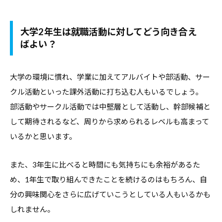
合
情
情
報
大学2年生は就職活動に対してどう向き合え
報
サ
ばよい？
サ
イ
イ
ト
大学の環境に慣れ、学業に加えてアルバイトや部活動、サー
ト
で
クル活動といった課外活動に打ち込む人もいるでしょう。
す
部活動やサークル活動では中堅層として活動し、幹部候補と
。
キ
して期待されるなど、周りから求められるレベルも高まって
ャ
いるかと思います。
リ
ア
また、3年生に比べると時間にも気持ちにも余裕があるた
支
め、1年生で取り組んできたことを続けるのはもちろん、自
援
分の興味関心をさらに広げていこうとしている人もいるかも
に
しれません。
関