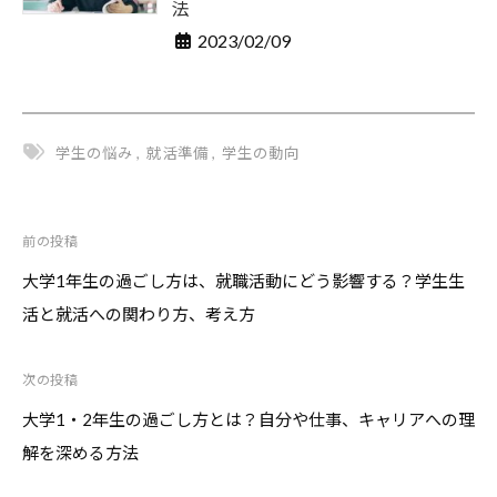
法
2023/02/09
学生の悩み
,
就活準備
,
学生の動向
前の投稿
投
稿
大学1年生の過ごし方は、就職活動にどう影響する？学生生
ナ
活と就活への関わり方、考え方
ビ
ゲ
次の投稿
ー
シ
大学1・2年生の過ごし方とは？自分や仕事、キャリアへの理
ョ
解を深める方法
ン