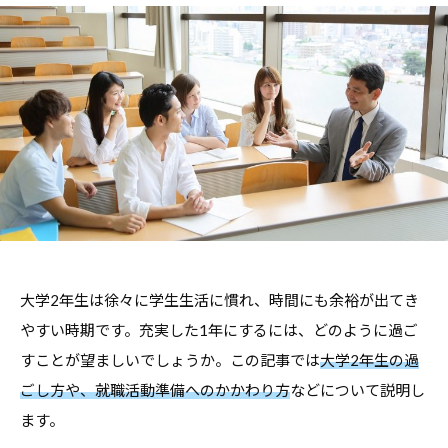
職
ャ
ャ
支
リ
リ
援
ア
ア
担
・
支
当
就
者
援
の
職
・
た
支
就
め
援
職
の
担
支
総
当
援
合
者
情
大学2年生は徐々に学生生活に慣れ、時間にも余裕が出てき
に
報
の
関
やすい時期です。充実した1年にするには、どのように過ご
サ
た
す
すことが望ましいでしょうか。この記事では
大学2年生の過
イ
め
る
ごし方や、就職活動準備へのかかわり方
などについて説明し
ト
の
総
ます。
総
合