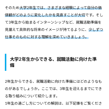
す
そのため
大学2年生では、さまざまな経験によって自分の価
る
値観がどのように変化したかを見直すことが大切
です。そし
基
て3年生から始まるインターンシップなど、就職活動準備を
本
見据えて具体的な将来のイメージが持てるように、
少しずつ
情
仕事そのものに対する理解を深めていきましょう。
報
、
学
大学2年生からできる、就職活動に向けた準
生
備
向
け
サ
2年生からできる、就職活動に向けた準備にはどのようなも
ー
のがあるでしょうか。ここでは、3年生を迎えるまでにでき
ビ
る取り組みについて紹介します。
ス
1年生の過ごし方についての解説は、以下記事をご覧くださ
、