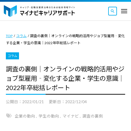
マ
ュ
コ
ー
イ
メ
ナ
ン
ニ
マ
ビ
マ
ュ
テ
ー
キ
イ
イ
ン
ャ
TOP
/
コラム
/
調査の裏側｜オンラインの戦略的活用やジョブ型雇用‐変化
ナ
ナ
ツ
リ
する企業・学生の意識｜2022年卒総括レポート
ビ
ビ
ア
へ
キ
キ
サ
コラム
ス
ャ
ャ
ポ
キ
調査の裏側｜オンラインの戦略的活用やジ
リ
ー
リ
ッ
ョブ型雇用‐変化する企業・学生の意識｜
ト
ア
ア
｜
プ
サ
2022年卒総括レポート
サ
キ
ポ
ポ
ャ
公開日：
2022/01/21
更新日：
2022/12/04
ー
ー
リ
ト
ト
ア
企業の動向
,
学生の動向
,
マイナビ
,
調査の裏側
｜
・
は
就
キ
キ