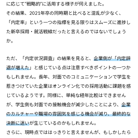
に応じて“戦略的”に活用する様子が伺えました。
デ
その結果、2021年卒の同時期と比べると混乱が少なく、
ー
「内定率」という一つの指標を見る限りはスムーズに進捗し
タ
た新卒採用・就活戦線だったと言えるのではないでしょう
な
ど
か。
、
よ
ただ、「内定状況調査」の結果を見ると、
企業側が「内定辞
り
退が増えた
」と感じている点は注意すべきポイントの一つか
良
もしれません。長年、対面でのコミュニケーションで学生を
い
惹きつけていた企業はオンライン化での採用活動に課題を感
キ
じているようです。同様に、単純な経年比較はできません
ャ
が、学生側も対面での接触機会が減少したことにより、
企業
リ
のカルチャーや職場の雰囲気を感じる機会が減り、最終的な
ア
決断に迷い
が生じているのかもしれません。
支
さらに、現時点でははっきりと言えませんが、もしかしたら
援