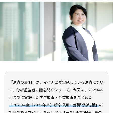
職
ャ
ャ
支
リ
リ
援
ア
ア
担
・
支
当
就
者
援
の
職
・
た
支
就
め
援
職
の
担
支
総
当
援
合
者
情
に
報
の
「調査の裏側」は、マイナビが実施している調査につい
関
サ
た
て、分析担当者に話を聞くシリーズ。今回は、2021年6
す
イ
め
る
月までに実施した学生調査・企業調査をまとめた
ト
の
総
「2021年度（2022年卒）新卒採用・就職戦線総括」
の
総
合
担当であるマイナビキャリアリサーチLab主任研究員の