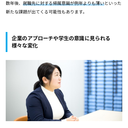
数年後、
就職先に対する帰属意識が例年よりも薄い
といった
・
新たな課題が出てくる可能性もあります。
就
職
支
企業のアプローチや学生の意識に見られる
援
様々な変化
の
ヒ
ン
ト
と
な
る
よ
う
な
情