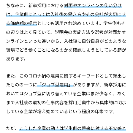
ちなみに、新卒採用における
対面やオンラインの使い分け
報
は、企業側にとっては入社後の働き方やその会社が大切にす
を
お
る価値観の提示
としても活用され始めています。学生側もそ
届
の辺りはよく見ていて、説明会の実施方法や選考が対面かオ
け
ンラインといった違いから、入社後に自分自身がどのような
し
環境でどう働くことになるのかを確認しようとしている節が
て
あります。
参
り
また、このコロナ禍の雇用に関するキーワードとして頻出し
ま
たものの一つに
「ジョブ型雇用」
がありますが、新卒採用に
す
おいてはジョブ型に切り替えている企業はまだ少なく、あく
。
まで入社後の最初の仕事内容を採用活動中から具体的に明示
している企業が増え始めているという程度の印象です。
ただ、
こうした企業の動きは学生側の将来に対する不安感と