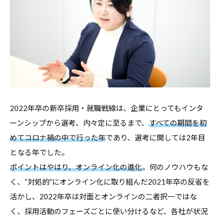
コ
ラ
ム
、
教
職
員
向
2022年卒の新卒採用・就職戦線は、企業にとってもインタ
け
ーンシップから選考、内々定に至るまで、
すべての期間を初
セ
めてコロナ禍の中で行った年
であり、選考に関しては2年目
ミ
となる年でした。
ナ
ポイントはやはり、オンライン化の進化
。何のノウハウもな
ー
く、“対処的”にオンライン化に取り組んだ2021年卒の反省を
、
活かし、2022年卒は対面とオンラインの二者択一ではな
調
く、採用活動のフェーズごとに使い分けるなど、各社が状況
査