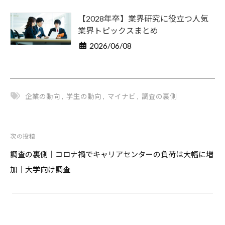
【2028年卒】業界研究に役立つ人気
業界トピックスまとめ
2026/06/08
企業の動向
,
学生の動向
,
マイナビ
,
調査の裏側
次の投稿
投
稿
調査の裏側｜コロナ禍でキャリアセンターの負荷は大幅に増
ナ
加｜大学向け調査
ビ
ゲ
ー
シ