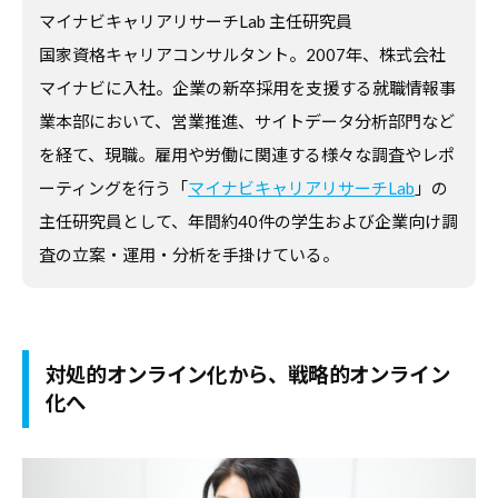
マイナビキャリアリサーチLab 主任研究員
す
る
国家資格キャリアコンサルタント。2007年、株式会社
基
マイナビに入社。企業の新卒採用を支援する就職情報事
本
業本部において、営業推進、サイトデータ分析部門など
情
を経て、現職。雇用や労働に関連する様々な調査やレポ
報
ーティングを行う「
マイナビキャリアリサーチLab
」の
、
主任研究員として、年間約40件の学生および企業向け調
学
査の立案・運用・分析を手掛けている。
生
向
け
サ
対処的オンライン化から、戦略的オンライン
ー
化へ
ビ
ス
、