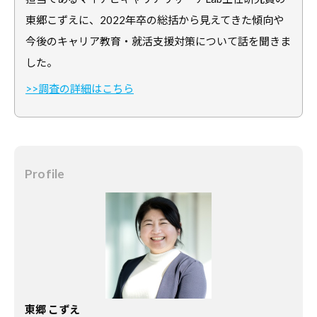
合
情
東郷こずえに、2022年卒の総括から見えてきた傾向や
情
報
今後のキャリア教育・就活支援対策について話を聞きま
報
サ
した。
サ
イ
>>調査の詳細はこちら
イ
ト
ト
で
す
。
キ
Profile
ャ
リ
ア
支
援
に
東郷 こずえ
関