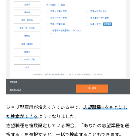
・
就
職
支
援
の
ヒ
ン
ト
と
な
る
ジョブ型雇用が増えてきている中で、
志望職種
をもとにし
※
よ
た検索ができる
ようになりました。
う
な
志望職種を複数設定している場合、「あなたの志望業種を選
情
択する」を選択すると、一括で検索することもできます。