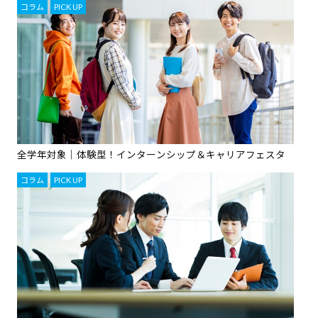
コラム
,
PICK UP
全学年対象｜体験型！インターンシップ＆キャリアフェスタ
コラム
,
PICK UP