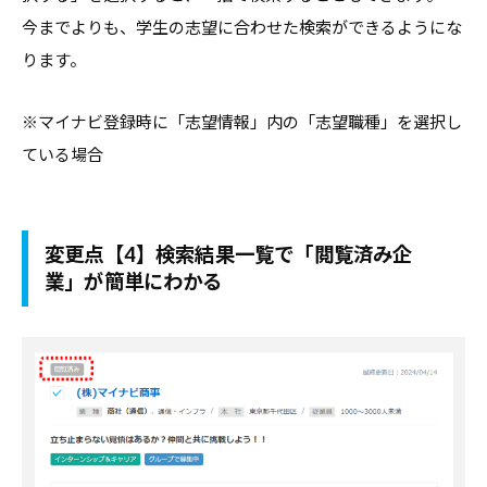
報
今までよりも、学生の志望に合わせた検索ができるようにな
を
ります。
お
届
※マイナビ登録時に「志望情報」内の「志望職種」を選択し
け
ている場合
し
て
参
変更点【4】
検索結果一覧で「閲覧済み企
り
業」が簡単にわかる
ま
す
。