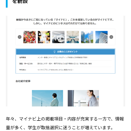
を新設
合
情
情
報
報
サ
サ
イ
イ
ト
ト
で
す
。
キ
ャ
リ
ア
支
援
年々、マイナビ上の掲載項目・内容が充実する一方で、情報
に
量が多く、学生が取捨選択に迷うことが増えています。
関