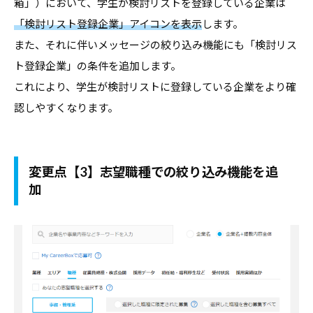
箱」）において、学生が検討リストを登録している企業は
デ
「検討リスト登録企業」アイコンを表示
します。
ー
また、それに伴いメッセージの絞り込み機能にも「検討リス
タ
ト登録企業」の条件を追加します。
な
これにより、学生が検討リストに登録している企業をより確
ど
認しやすくなります。
、
よ
り
良
変更点【3】
志望職種での絞り込み機能を追
加
い
キ
ャ
リ
ア
支
援