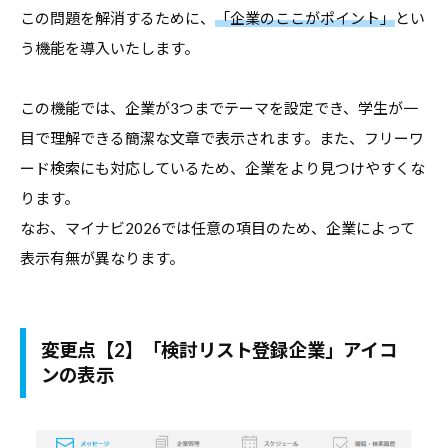
この問題を解消するために、
「企業のここがポイント」
とい
す
う機能を導入いたします。
る
基
本
この機能では、企業が3つまでテーマを設定でき、学生が一
情
目で理解できる簡潔な文章で表示されます。また、フリーワ
報
ード検索にも対応しているため、企業をより見つけやすくな
、
ります。
学
なお、マイナビ2026では任意の項目のため、企業によって
生
表示有無が異なります。
向
け
サ
変更点【2】
「検討リスト登録企業」アイコ
ー
ンの表示
ビ
ス
、