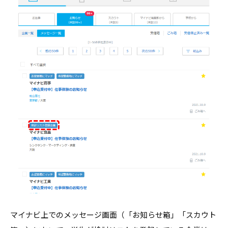
コ
ラ
ム
、
教
職
員
向
け
セ
ミ
ナ
ー
、
調
マイナビ上でのメッセージ画面（「お知らせ箱」「スカウト
査