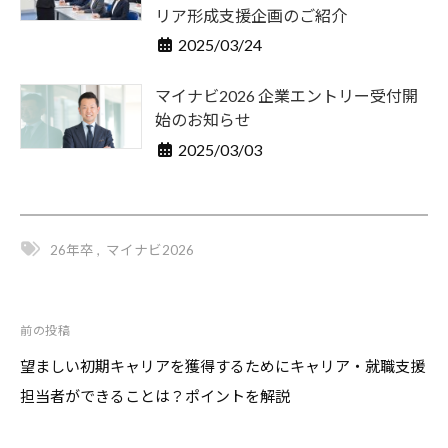
リア形成支援企画のご紹介
2025/03/24
マイナビ2026 企業エントリー受付開
始のお知らせ
2025/03/03
26年卒
,
マイナビ2026
前の投稿
投
稿
望ましい初期キャリアを獲得するためにキャリア・就職支援
ナ
担当者ができることは？ポイントを解説
ビ
ゲ