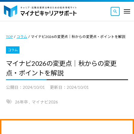
マ
ュ
コ
ー
イ
メ
ナ
ン
ニ
マ
ビ
マ
ュ
テ
ー
キ
イ
イ
ン
ャ
TOP
/
コラム
/
マイナビ2026の変更点｜秋からの変更点・ポイントを解説
ナ
ナ
ツ
リ
ビ
ビ
ア
コラム
へ
キ
キ
サ
ス
マイナビ2026の変更点｜秋からの変更
ャ
ャ
ポ
キ
リ
点・ポイントを解説
ー
リ
ッ
ト
ア
ア
｜
プ
公開日：
2024/10/01
更新日：
2024/10/01
サ
サ
キ
ポ
ポ
ャ
26年卒
,
マイナビ2026
ー
ー
リ
ト
ト
ア
｜
・
は
就
キ
キ