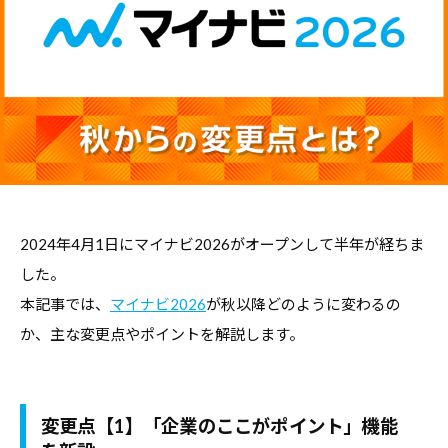
職
ャ
ャ
支
リ
リ
援
ア
ア
担
・
支
当
就
者
援
の
職
・
た
支
就
め
援
職
の
担
2024年4月1日にマイナビ2026がオープンして半年が経ちま
支
総
当
援
合
した。
者
情
に
本記事では、
マイナビ2026
が秋以降どのように変わるの
報
の
関
か、主な変更点やポイントを解説します。
サ
た
す
イ
め
る
ト
の
総
変更点【1】「
企業のここがポイント」機能
総
合