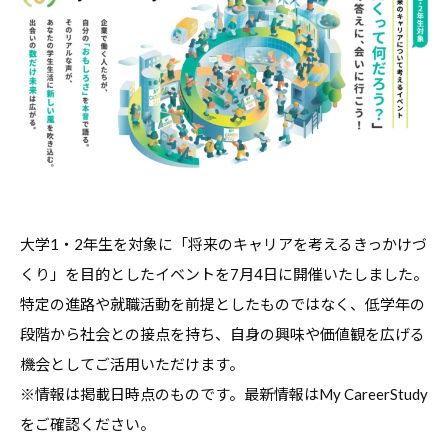
職
ャ
ャ
支
リ
リ
援
ア
ア
担
・
支
当
就
者
援
の
職
・
た
支
就
め
援
職
の
担
大学1・2年生を対象に「将来のキャリアを考えるきっかけづ
支
総
当
援
合
くり」を目的としたイベントを7月4日に開催いたしました。
者
情
に
特定の進路や就職活動を前提としたものではなく、低学年の
報
の
関
段階から社会との接点を持ち、自身の興味や価値観を広げる
サ
た
す
機会としてご活用いただけます。
イ
め
る
ト
※情報は掲載日時点のものです。最新情報はMy CareerStudy
の
総
をご確認ください。
総
合