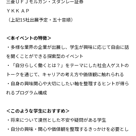
三菱ＵＦＪモルガン・スタンレー証券
コ
ＹＫＫ ＡＰ
ラ
（上記15社出展予定・五十音順）
ム
、
＜本イベントの特徴＞
教
・多様な業界の企業が出展し、学生が興味に応じて自由に話
職
を聞くことができる探索型のイベント
員
・「自分らしく働くとは？」をテーマにした社会人ゲストの
向
け
トークを通じて、キャリアの考え方や価値観に触れられる
セ
・自身の興味関心や大切にしたい軸を整理するヒントが得ら
ミ
れるプログラム構成
ナ
ー
＜このような学生におすすめ＞
、
・将来について漠然とした不安や疑問がある学生
調
・自分の興味・関心や価値観を整理するきっかけを必要とし
査