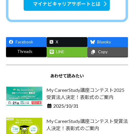
マイナビキャリアサポートとは
報
を
お
届
け
Facebook
X
Bluesky
し
Threads
LINE
Copy
て
参
り
あわせて読みたい
ま
My CareerStudy講座コンテスト2025
す
受賞法人決定！表彰式のご案内
。
2025/10/31
My CareerStudy講座コンテスト受賞法
人決定！表彰式のご案内