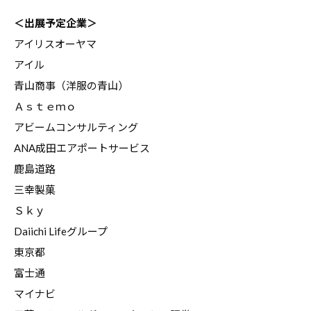
す
＜出展予定企業＞
る
アイリスオーヤマ
基
アイル
本
青山商事（洋服の青山）
情
Ａｓｔｅｍｏ
報
アビームコンサルティング
、
ANA成田エアポートサービス
学
鹿島道路
生
向
三幸製菓
け
Ｓｋｙ
サ
Daiichi Lifeグループ
ー
東京都
ビ
富士通
ス
マイナビ
、