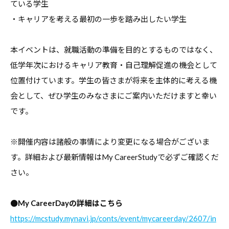
ている学生
デ
・キャリアを考える最初の一歩を踏み出したい学生
ー
タ
本イベントは、就職活動の準備を目的とするものではなく、
な
低学年次におけるキャリア教育・自己理解促進の機会として
ど
位置付けています。学生の皆さまが将来を主体的に考える機
、
会として、ぜひ学生のみなさまにご案内いただけますと幸い
よ
り
です。
良
い
※開催内容は諸般の事情により変更になる場合がございま
キ
す。詳細および最新情報はMy CareerStudyで必ずご確認くだ
ャ
さい。
リ
ア
●My CareerDayの詳細はこちら
支
https://mcstudy.mynavi.jp/conts/event/mycareerday/2607/in
援