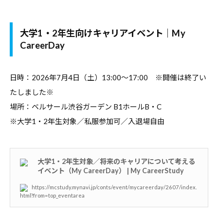
合
情
情
報
大学1・2年生向けキャリアイベント｜My
報
サ
CareerDay
サ
イ
イ
ト
ト
日時：2026年7月4日（土）13:00～17:00 ※開催は終了い
で
す
たしました※
。
場所：ベルサール渋谷ガーデン B1ホールB・C
キ
※大学1・2年生対象／私服参加可／入退場自由
ャ
リ
ア
大学1・2年生対象／将来のキャリアについて考える
イベント（My CareerDay） | My CareerStudy
支
援
https://mcstudy.mynavi.jp/conts/event/mycareerday/2607/index.
html?from=top_eventarea
に
関