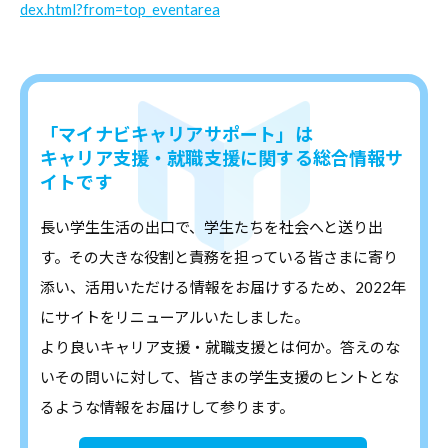
dex.html?from=top_eventarea
・
就
職
支
「マイナビキャリアサポート」は
援
キャリア支援・就職支援に関する総合情報サ
の
イトです
ヒ
ン
長い学生生活の出口で、学生たちを社会へと送り出
ト
す。その大きな役割と責務を担っている皆さまに寄り
と
添い、活用いただける情報をお届けするため、2022年
な
にサイトをリニューアルいたしました。
る
より良いキャリア支援・就職支援とは何か。答えのな
よ
いその問いに対して、皆さまの学生支援のヒントとな
う
るような情報をお届けして参ります。
な
情