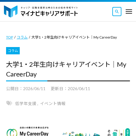
マ
ュ
コ
ー
イ
メ
ナ
ン
ニ
マ
ビ
マ
ュ
テ
ー
キ
イ
イ
ン
ャ
TOP
/
コラム
/
大学1・2年生向けキャリアイベント｜My CareerDay
ナ
ナ
ツ
リ
ビ
ビ
ア
コラム
へ
キ
キ
サ
ス
大学1・2年生向けキャリアイベント｜My
ャ
ャ
ポ
キ
リ
CareerDay
ー
リ
ッ
ト
ア
ア
｜
プ
公開日：
2026/06/11
更新日：
2026/06/11
サ
サ
キ
ポ
ポ
ャ
低学年支援
,
イベント情報
ー
ー
リ
ト
ト
ア
｜
・
は
就
キ
キ