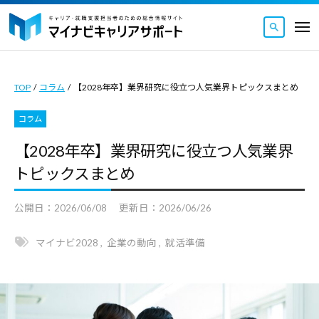
マ
ュ
コ
ー
イ
メ
ナ
ン
ニ
マ
ビ
マ
ュ
テ
ー
キ
イ
イ
ン
ャ
TOP
/
コラム
/
【2028年卒】業界研究に役立つ人気業界トピックスまとめ
ナ
ナ
ツ
リ
ビ
ビ
ア
コラム
へ
キ
キ
サ
ス
【2028年卒】業界研究に役立つ人気業界
ャ
ャ
ポ
キ
リ
トピックスまとめ
ー
リ
ッ
ト
ア
ア
｜
プ
公開日：
2026/06/08
更新日：
2026/06/26
サ
サ
キ
ポ
ポ
ャ
マイナビ2028
,
企業の動向
,
就活準備
ー
ー
リ
ト
ト
ア
｜
・
は
就
キ
キ