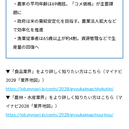
・農家の平均年齢は69歳超。「コメ価格」が主要課
報
題に
を
・政府は米の需給安定化を目指す。農業法人拡大など
お
で効率化を推進
届
け
・漁業従事者は65歳以上が約4割。資源管理などで生
し
産量の回復へ
て
参
り
▼「食品業界」をより詳しく知りたい方はこちら（マイナビ
ま
2028「業界地図」）
す
https://job.mynavi.jp/conts/2028/gyoukaimap/shokuhin/
。
▼「農林・水産業界」をより詳しく知りたい方はこちら（マ
イナビ2028「業界地図」）
https://job.mynavi.jp/conts/2028/gyoukaimap/nourinsu/