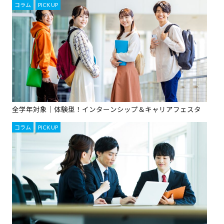
コラム
,
PICK UP
全学年対象｜体験型！インターンシップ＆キャリアフェスタ
コラム
,
PICK UP