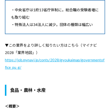
デ
・中央省庁は1府13省庁体制に。総合職の受験者増に
ー
も取り組む
タ
・特殊法人は34法人に減少。団体の種類は幅広い
な
ど
、
▼この業界をより詳しく知りたい方はこちら（マイナビ
よ
2028「業界地図」）
り
良
https://job.mynavi.jp/conts/2028/gyoukaimap/governmentof
い
fice_pu_g/
キ
ャ
リ
食品・農林・水産
ア
支
＜概要＞
援