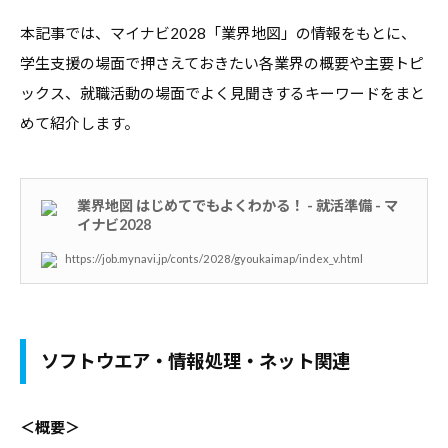
合
情
本記事では、マイナビ2028「業界地図」の情報をもとに、
情
報
学生支援の場面で押さえておきたい各業界の概要や主要トピ
報
サ
ックス、就職活動の場面でよく見聞きするキーワードをまと
サ
イ
めて紹介します。
イ
ト
ト
で
す
業界地図 はじめてでもよくわかる！ - 就活準備 - マ
。
イナビ2028
キ
https://job.mynavi.jp/conts/2028/gyoukaimap/index_v.html
ャ
リ
ア
支
ソフトウエア・情報処理・ネット関連
援
に
＜概要＞
関