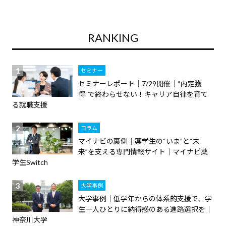
RANKING
セミナー
セミナーレポート｜7/29開催｜“内定獲
得”で終わらせない！キャリア自律を育て
る就職支援
コラム
マイナビの裏側｜薬学生の“いま”と“未
来”を支える専門情報サイト｜マイナビ薬
学生Switch
大学事例
大学事例｜低学年からの体系的支援で、学
生一人ひとりに納得感のある進路選択を｜
神奈川大学