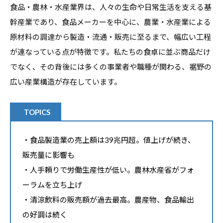
食品・農林・水産業界は、人々の生命や日常生活を支える基
・
幹産業であり、食品メーカーを中心に、農業・水産業による
就
原材料の調達から製造・流通・販売に至るまで、幅広い工程
職
支
が連なっている点が特徴です。私たちの食卓に並ぶ商品だけ
援
でなく、その背後には多くの事業者や職種が関わる、裾野の
の
広い産業構造が存在しています。
ヒ
ン
TOPICS
ト
と
・食品製造業の売上額は39兆円超。値上げが続き、
な
販売量に影響も
る
・人手頼りで労働生産性が低い。農林水産省がフォ
よ
ーラムを立ち上げ
う
・清涼飲料の販売額が過去最高。農産物、食品輸出
な
の好調は続く
情