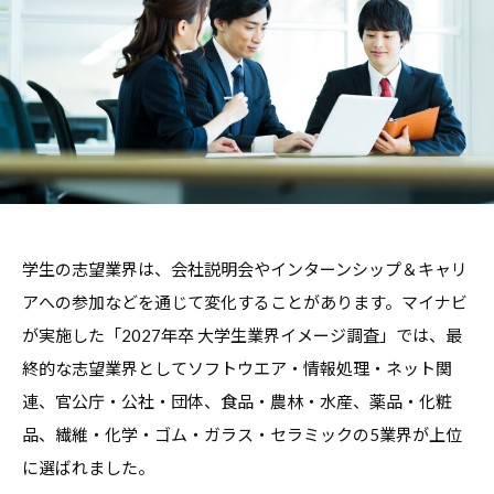
職
ャ
ャ
支
リ
リ
援
ア
ア
担
・
支
当
就
者
援
の
職
・
た
支
就
め
援
職
の
担
学生の志望業界は、会社説明会やインターンシップ＆キャリ
支
総
当
援
合
アへの参加などを通じて変化することがあります。マイナビ
者
情
に
が実施した「2027年卒 大学生業界イメージ調査」では、最
報
の
関
終的な志望業界としてソフトウエア・情報処理・ネット関
サ
た
す
連、官公庁・公社・団体、食品・農林・水産、薬品・化粧
イ
め
る
ト
品、繊維・化学・ゴム・ガラス・セラミックの5業界が上位
の
総
に選ばれました。
総
合