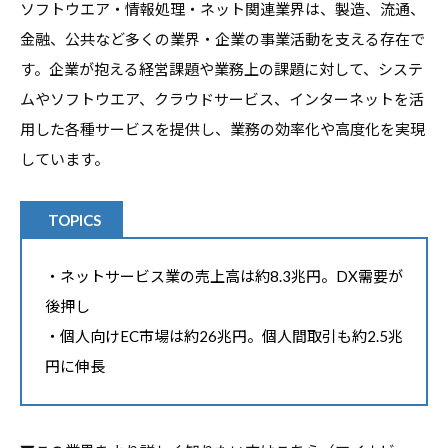
ソフトウエア・情報処理・ネット関連業界は、製造、流通、
す
金融、公共など多くの業界・企業の事業活動を支える存在で
る
す。企業が抱える経営課題や業務上の課題に対して、システ
基
ムやソフトウエア、クラウドサービス、インターネットを活
本
用した各種サービスを提供し、業務の効率化や高度化を実現
情
しています。
報
、
学
TOPICS
生
向
・ネットサービス業の売上高は約8.3兆円。DX需要が
け
後押し
サ
・個人向けEC市場は約26兆円。個人間取引も約2.5兆
ー
円に伸長
ビ
ス
、