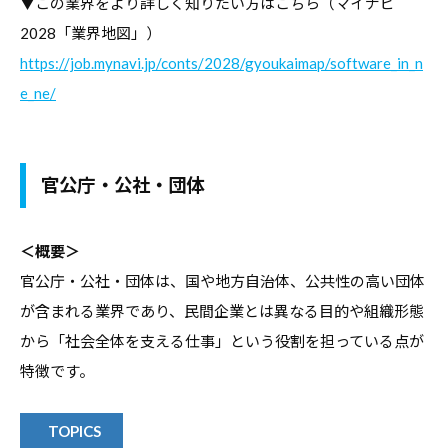
▼この業界をより詳しく知りたい方はこちら（マイナビ
コ
2028「業界地図」）
ラ
https://job.mynavi.jp/conts/2028/gyoukaimap/software_in_n
ム
e_ne/
、
教
職
官公庁・公社・団体
員
向
け
＜概要＞
セ
官公庁・公社・団体は、国や地方自治体、公共性の高い団体
ミ
が含まれる業界であり、民間企業とは異なる目的や組織形態
ナ
から「社会全体を支える仕事」という役割を担っている点が
ー
特徴です。
、
調
TOPICS
査