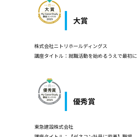
ア
支
大賞
援
に
関
株式会社ニトリホールディングス
す
講座タイトル：就職活動を始めるうえで最初に考
る
基
本
情
報
優秀賞
、
学
生
東急建設株式会社
向
講座タイトル：【ゼネコン社員に密着】職場、