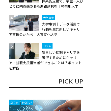
体系的支援で、学生一人ひ
とりに納得感のある進路選択を｜神奈川大学
大学事例
大学事例｜データ活用で
行動を生む新しいキャリ
ア支援のかたち｜大東文化大学
コラム
望ましい初期キャリアを
獲得するためにキャリ
ア・就職支援担当者ができることは？ポイント
を解説
PICK UP
,
コラム
PICK UP