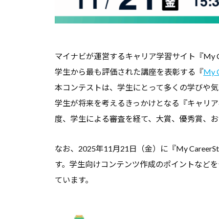
サ
す
者
イ
る
の
ト
総
た
合
マイナビが運営するキャリア学習サイト『My Ca
め
情
学生から最も評価された講座を表彰する『
My 
の
報
本コンテストは、学生にとって多くの学びや気
総
サ
学生が将来を考えるきっかけとなる『キャリア
合
イ
度、学生による審査を経て、大賞、優秀賞、お
情
ト
で
報
なお、2025年11月21日（金）に『My Care
す
サ
す。学生向けコンテンツ作成のポイントなどを
。
イ
ています。
キ
ト
ャ
リ