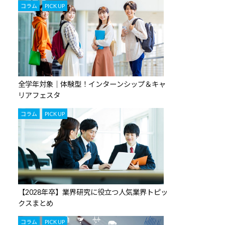
,
コラム
PICK UP
全学年対象｜体験型！インターンシップ＆キャ
リアフェスタ
,
コラム
PICK UP
【2028年卒】業界研究に役立つ人気業界トピッ
クスまとめ
,
コラム
PICK UP