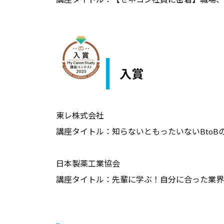
け
サ
ー
ビ
ス
入賞
、
コ
東レ株式会社
ラ
ム
講座タイトル：知らないともったいないBtoB
、
教
日本製薬工業協会
職
講座タイトル：先輩に学ぶ！自分に合った業界
員
向
け