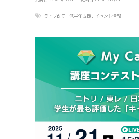
ー
ト
・
ト
就
は
ライブ配信
,
低学年支援
,
イベント情報
職
キ
｜
支
ャ
キ
援
リ
ャ
担
ア
リ
当
支
ア
者
援
の
・
・
た
就
就
め
職
職
の
支
支
総
援
援
合
に
担
情
関
報
当