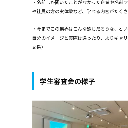
・名前しか聞いたことがなかった企業や名前す
良
や社員の方の実体験など、学べる内容がたくさ
い
キ
・今までこの業界はこんな感じだろうな、とい
ャ
自分のイメージと実際は違ったり、よりキャリ
リ
文系）
ア
支
援
・
学
生審査会の様子
就
職
支
援
の
ヒ