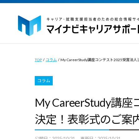
イ
コ
ナ
ン
ビ
テ
キ
ン
ャ
マ
マ
ツ
リ
イ
イ
ア
へ
ナ
ナ
TOP
/
コラム
/
My CareerStudy講座コンテスト2025受
サ
ス
ビ
ビ
ポ
キ
キ
キ
コラム
ー
ッ
ャ
ャ
ト
プ
リ
My CareerStud
｜
リ
ア
キ
ア
決定！表彰式のご案
サ
ャ
サ
ポ
リ
ポ
ー
ア
公開日：
2025/10/31
更新日：
2025/10/31