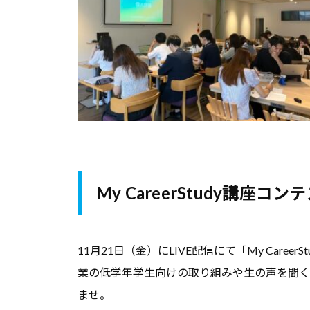
ン
ト
と
な
る
よ
う
な
情
My CareerStudy講座コ
報
を
お
11月21日（金）にLIVE配信にて「My Care
届
業の低学年学生向けの取り組みや生の声を聞く
け
ませ。
し