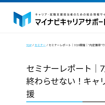
イ
コ
ナ
ン
ビ
テ
キ
ン
ャ
マ
マ
ツ
リ
イ
イ
ア
へ
ナ
ナ
TOP
/
セミナー
/
セミナーレポート｜7/29開催｜“内定獲得
サ
ス
ビ
ビ
ポ
キ
キ
キ
ー
セミナーレポート｜7/
ッ
ャ
ャ
ト
プ
リ
｜
リ
終わらせない！キャ
ア
キ
ア
サ
ャ
援
サ
ポ
リ
ポ
ー
ア