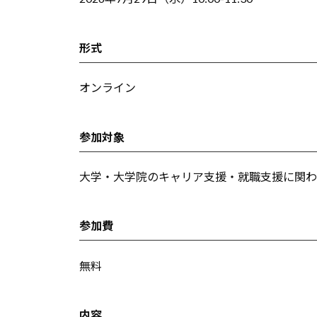
ア
支
形式
援
に
オンライン
関
す
参加対象
る
基
大学・大学院のキャリア支援・就職支援に関わ
本
情
参加費
報
、
無料
学
生
向
内容