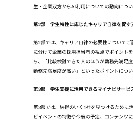
生・企業双方からAI利用についての動向につ
良
い
第2部 学生特性に応じたキャリア自律を促す
キ
ャ
第2部では、キャリア自律の必要性についてご
リ
に分けて企業の採用担当者の視点でポイントを
ア
支
ら、「比較検討できた人のほうが勤務先満足度
援
勤務先満足度が高い」といったポイントについ
・
就
第3部 学生支援に活用できるマイナビサービ
職
支
第3部では、納得のいく1社を見つけるために
援
ビイベントの特徴や今後の予定、コンテンツに
の
ヒ