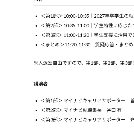
け
サ
＜第1部＞ 10:00-10:35｜2027年卒
ー
＜第2部＞ 10:35-11:00｜学生特性に
ビ
＜第3部＞ 11:00-11:20｜学生支援に
ス
＜まとめ＞11:20-11:30｜質疑応答・まとめ
、
コ
※入退室自由ですので、第1部、第2部、第3部
ラ
ム
講演者
、
教
＜第1部＞ マイナビキャリアサポーター 曽
職
＜第2部＞ マイナビ副編集長 谷口 有
員
＜第3部＞ マイナビキャリアサポーター 齊
向
け