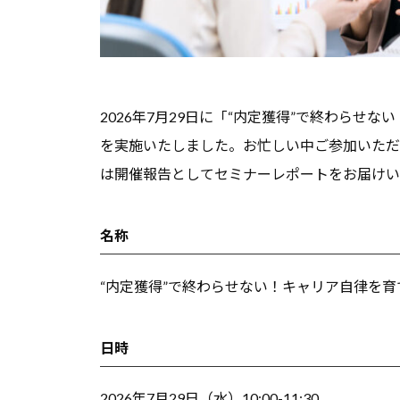
サ
す
者
イ
る
の
ト
総
た
合
め
2026年7月29日に「“内定獲得”で終わらせ
情
の
を実施いたしました。お忙しい中ご参加いただ
報
総
は開催報告としてセミナーレポートをお届けい
サ
合
イ
情
ト
名称
で
報
す
“内定獲得”で終わらせない！キャリア自律を
サ
。
イ
キ
ト
日時
ャ
リ
2026年7月29日（水）10:00-11:30