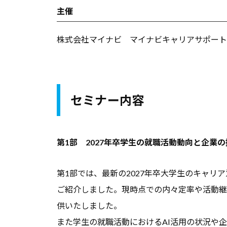
主催
セ
ミ
株式会社マイナビ マイナビキャリアサポート
ナ
ー
、
調
セミナー内容
査
デ
ー
第1部 2027年卒学生の就職活動動向と企業
タ
な
第1部では、最新の2027年卒大学生のキャリ
ど
ご紹介しました。現時点での内々定率や活動継
、
供いたしました。
よ
また学生の就職活動におけるAI活用の状況や
り