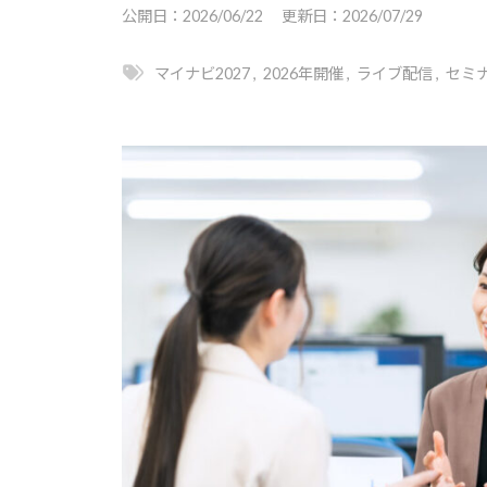
ー
公開日：
2026/06/22
更新日：
2026/07/29
ト
・
ト
就
は
マイナビ2027
,
2026年開催
,
ライブ配信
,
セミ
職
キ
｜
支
ャ
キ
援
リ
ャ
担
ア
リ
当
支
ア
者
援
の
・
・
た
就
就
め
職
職
の
支
支
総
援
援
合
に
担
情
関
報
当