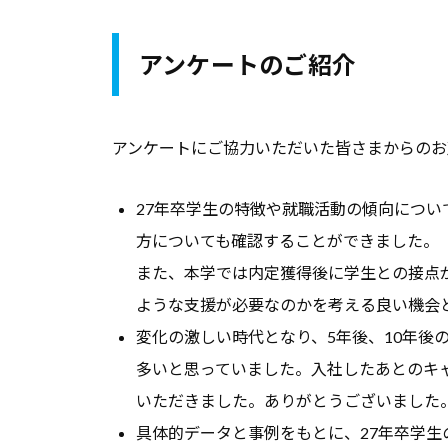
ン
ト
アンケートのご紹介
と
な
アンケートにご協力いただいた皆さまからのお
る
よ
う
27年卒学生の特徴や就職活動の傾向につ
な
方についても確認することができました。
情
また、本学では内定獲得後に学生との接点
報
ような支援が必要なのかを考える良い機会
を
変化の激しい時代となり、5年後、10年後
お
多いと思っていました。入社したあとのキ
届
いただきました。ありがとうございました
け
具体的データと事例をもとに、27年卒学
し