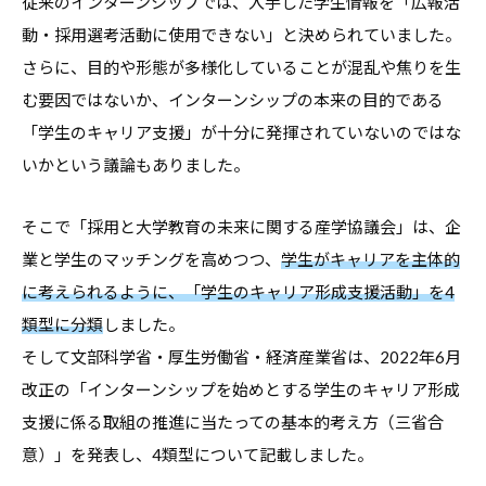
従来のインターンシップでは、入手した学生情報を「広報活
す
動・採用選考活動に使用できない」と決められていました。
る
さらに、目的や形態が多様化していることが混乱や焦りを生
基
む要因ではないか、インターンシップの本来の目的である
本
「学生のキャリア支援」が十分に発揮されていないのではな
情
いかという議論もありました。
報
、
そこで「採用と大学教育の未来に関する産学協議会」は、企
学
業と学生のマッチングを高めつつ、
学生がキャリアを主体的
生
に考えられるように、「学生のキャリア形成支援活動」を4
向
類型に分類
しました。
け
サ
そして文部科学省・厚生労働省・経済産業省は、2022年6月
ー
改正の「インターンシップを始めとする学生のキャリア形成
ビ
支援に係る取組の推進に当たっての基本的考え方（三省合
ス
意）」を発表し、4類型について記載しました。
、