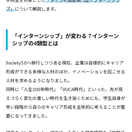
合
情
プ」
について解説します。
情
報
報
サ
サ
イ
「インターンシップ」が変わる？インターン
イ
ト
シップの4類型とは
ト
で
す
Society5.0へ移行しつつある現在、企業は自律的にキャリア
。
形成ができる多様な人材のほか、イノベーションを起こせる
キ
ャ
人材を求めるようになりました。
リ
同時に「人生100年時代」「VUCA時代」といった、先が見
ア
えづらく変化の激しい時代を生き抜くためにも、学生自身が
支
早い段階から自らのキャリア形成を主体的に考えることが重
援
要になってきました。
に
関