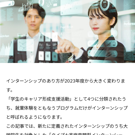
職
ャ
ャ
支
リ
リ
援
ア
ア
担
・
支
当
就
者
援
の
職
・
た
支
就
め
援
職
の
担
支
総
当
インターンシップのあり方が2023年度から大きく変わりま
援
合
者
情
す。
に
報
の
「学生のキャリア形成支援活動」として4つに分類されたう
関
サ
た
す
ち、就業体験をともなうプログラムだけがインターンシップ
イ
め
る
と呼ばれるようになります。
ト
の
総
この記事では、新たに定義されたインターンシップのうち大
総
合
学院生を対象とした
「タイプ4:高度専門型インターンシッ