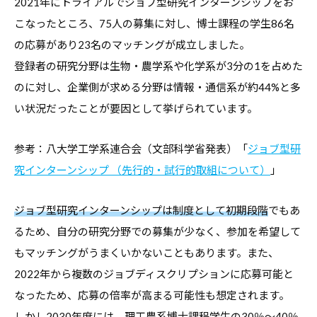
2021年にトライアルでジョブ型研究インターンシップをお
こなったところ、75人の募集に対し、博士課程の学生86名
の応募があり23名のマッチングが成立しました。
登録者の研究分野は生物・農学系や化学系が3分の1を占めた
のに対し、企業側が求める分野は情報・通信系が約44%と多
い状況だったことが要因として挙げられています。
参考：八大学工学系連合会（文部科学省発表）「
ジョブ型研
究インターンシップ （先⾏的・試⾏的取組について）
」
ジョブ型研究インターンシップは制度として初期段階
でもあ
るため、自分の研究分野での募集が少なく、参加を希望して
もマッチングがうまくいかないこともあります。また、
2022年から複数のジョブディスクリプションに応募可能と
なったため、応募の倍率が高まる可能性も想定されます。
しかし
2030年度には、理工農系博士課程学生の30％～40％