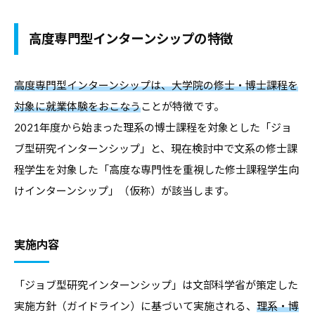
・
就
高度専門型インターンシップの特徴
職
支
高度専門型インターンシップは、大学院の修士・博士課程を
援
対象に就業体験をおこなう
ことが特徴です。
の
2021年度から始まった理系の博士課程を対象とした「ジョ
ヒ
ブ型研究インターンシップ」と、現在検討中で文系の修士課
ン
程学生を対象した「高度な専門性を重視した修士課程学生向
ト
けインターンシップ」（仮称）が該当します。
と
な
る
実施内容
よ
う
「ジョブ型研究インターンシップ」は文部科学省が策定した
な
実施方針（ガイドライン）に基づいて実施される、
理系・博
情