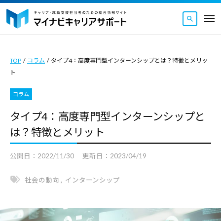
マ
ュ
コ
ー
イ
メ
ナ
ン
ニ
マ
ビ
マ
ュ
テ
ー
キ
イ
イ
ン
ャ
TOP
/
コラム
/
タイプ4：高度専門型インターンシップとは？特徴とメリッ
ナ
ナ
ツ
リ
ト
ビ
ビ
ア
へ
キ
キ
サ
コラム
ス
ャ
ャ
ポ
キ
タイプ4：高度専門型インターンシップと
リ
ー
リ
ッ
は？特徴とメリット
ト
ア
ア
｜
プ
サ
サ
キ
公開日：
2022/11/30
更新日：
2023/04/19
ポ
ポ
ャ
ー
ー
リ
社会の動向
,
インターンシップ
ト
ト
ア
｜
・
は
就
キ
キ