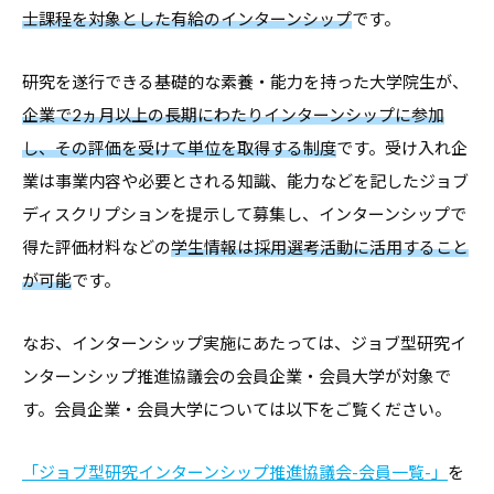
士課程を対象とした有給のインターンシップ
です。
報
を
研究を遂行できる基礎的な素養・能力を持った大学院生が、
お
届
企業で2ヵ月以上の長期にわたりインターンシップに参加
け
し、その評価を受けて単位を取得する制度
です。受け入れ企
し
業は事業内容や必要とされる知識、能力などを記したジョブ
て
ディスクリプションを提示して募集し、インターンシップで
参
得た評価材料などの
学生情報は採用選考活動に活用すること
り
が可能
です。
ま
す
なお、インターンシップ実施にあたっては、ジョブ型研究イ
。
ンターンシップ推進協議会の会員企業・会員大学が対象で
す。会員企業・会員大学については以下をご覧ください。
「ジョブ型研究インターンシップ推進協議会-会員一覧-」
を