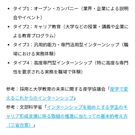
コ
タイプ1：オープン・カンパニー（業界・企業による説明
ラ
会やイベント）
ム
タイプ2：キャリア教育（大学などの授業・講義や企業に
、
よる教育プログラム）
教
タイプ3：汎用的能力・専門活用型インターンシップ（職
職
場における実務体験）
員
タイプ4：高度専門型インターンシップ（特に高度な専門
向
性を要求される実務を職場で体験）
け
セ
参考：採用と大学教育の未来に関する産学協議会「
産学で変
ミ
えるこれからのインターンシップ
」
ナ
参考：文部科学省「
インターンシップを始めとする学生のキ
ー
、
ャリア形成支援に係る取組の推進に当たっての基本的考え方
調
（三省合意）
」
査