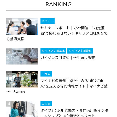
RANKING
セミナー
セミナーレポート｜7/29開催｜“内定獲
得”で終わらせない！キャリア自律を育て
る就職支援
キャリア支援基本
キャリア支援資料
ガイダンス用資料｜学生向け調査
コラム
マイナビの裏側｜薬学生の“いま”と“未
来”を支える専門情報サイト｜マイナビ薬
学生Switch
コラム
タイプ3：汎用的能力・専門活用型インタ
ーンシップとは？特徴とメリット