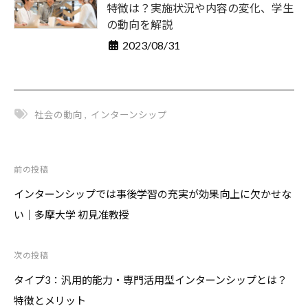
特徴は？実施状況や内容の変化、学生
の動向を解説
2023/08/31
社会の動向
,
インターンシップ
前の投稿
投
稿
インターンシップでは事後学習の充実が効果向上に欠かせな
ナ
い｜多摩大学 初見准教授
ビ
ゲ
次の投稿
ー
シ
タイプ3：汎用的能力・専門活用型インターンシップとは？
ョ
特徴とメリット