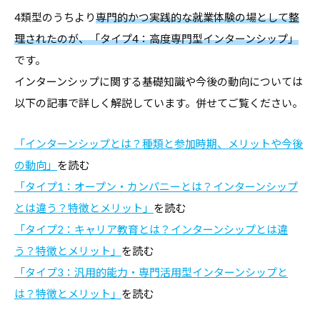
デ
4類型のうちより
専門的かつ実践的な就業体験の場として整
ー
理されたのが、「タイプ4：高度専門型インターンシップ」
タ
です。
な
インターンシップに関する基礎知識や今後の動向については
ど
以下の記事で詳しく解説しています。併せてご覧ください。
、
よ
「インターンシップとは？種類と参加時期、メリットや今後
り
の動向」
を読む
良
「タイプ1：オープン・カンパニーとは？インターンシップ
い
とは違う？特徴とメリット」
を読む
キ
「タイプ2：キャリア教育とは？インターンシップとは違
ャ
う？特徴とメリット」
を読む
リ
「タイプ3：汎用的能力・専門活用型インターンシップと
ア
は？特徴とメリット」
を読む
支
援