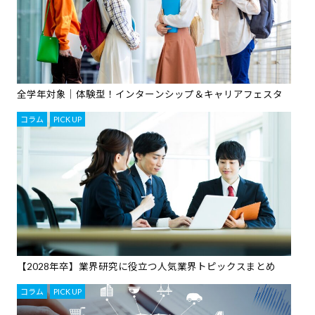
全学年対象｜体験型！インターンシップ＆キャリアフェスタ
コラム
,
PICK UP
【2028年卒】業界研究に役立つ人気業界トピックスまとめ
コラム
,
PICK UP