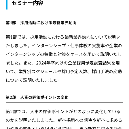
セミナー内容
デ
ー
タ
第1部 採用活動における最新業界動向
な
第1部では、採用活動における最新業界動向について説明い
ど
たしました。インターンシップ・仕事体験の実施率や企業の
、
インターンシップの特徴と対策をケースを用いて説明いたし
よ
り
ました。また、2024年卒向けの企業採用予定調査結果を用
良
いて、業界別スケジュールや採用予定人数、採用手法の変動
い
について説明いたしました。
キ
ャ
第2部 人事の評価ポイントの変化
リ
ア
第2部では、人事の評価ポイントがどのように変化している
支
のかを説明いたしました。新卒採用への期待や新卒に求める
援
力やその変化という視点から説明し、また新卒に求める社会