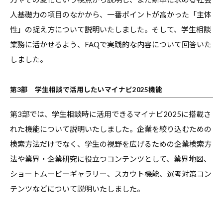
・
人基礎力の項目のなかから、一番ポイントが高かった「主体
就
性」の捉え方について説明いたしました。そして、学生相談
職
業務に活かせるよう、FAQで実践的な内容について回答いた
支
しました。
援
の
第3部 学生相談で活用したいマイナビ2025機能
ヒ
ン
第3部では、学生相談時に活用できるマイナビ2025に搭載さ
ト
れた機能について説明いたしました。企業を絞り込むための
と
検索方法だけでなく、学生の視野を広げるための企業検索方
な
法や業界・企業研究に役立つコンテンツとして、業界地図、
る
ショートムービーギャラリー、スカウト機能、選考対策コン
よ
テンツなどについて説明いたしました。
う
な
情