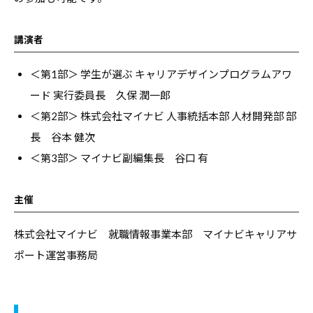
コ
ラ
講演者
ム
、
＜第1部＞ 学生が選ぶ キャリアデザインプログラムアワ
教
ード 実行委員長 久保 潤一郎
職
＜第2部＞ 株式会社マイナビ 人事統括本部 人材開発部 部
員
長 谷本 健次
向
＜第3部＞ マイナビ副編集長 谷口 有
け
セ
主催
ミ
ナ
株式会社マイナビ 就職情報事業本部 マイナビキャリアサ
ー
ポート運営事務局
、
調
査