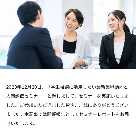
職
ャ
ャ
支
リ
リ
援
ア
ア
担
・
支
当
就
者
援
の
職
・
た
支
就
め
援
職
の
担
支
総
当
援
合
2023年12月20日、「学生相談に活用したい最新業界動向と
者
情
に
人事評価セミナー」と題しまして、セミナーを実施いたしま
報
の
関
サ
した。ご参加いただきました皆さま、誠にありがとうござい
た
す
イ
ました。本記事では開催報告としてセミナーレポートをお届
め
る
ト
けいたします。
の
総
総
合