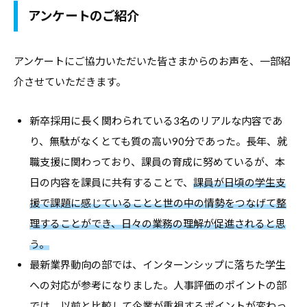
報
アンケートのご紹介
を
お
アンケートにご協力いただいた皆さまからのお声を、一部紹
届
介させていただきます。
け
し
新卒採用に長く関わられている3名のリアルな内容であ
て
り、無駄がなくとても質の高い90分であった。長年、就
参
職支援に関わっており、課員の育成に努めているが、本
り
日の内容を課員に共有することで、
課員が日頃の学生支
ま
援で課題に感じていることと世の中の情勢をつなげて整
す
理することができ、日々の業務の理解が促進されると思
。
う。
最新業界動向の部では、インターンシップに落ちた学生
への対応が参考になりました。人事評価のポイントの部
では、以前と比較して企業が重視するポイントが変わっ