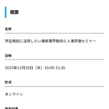
合
情
情
報
概要
報
サ
サ
イ
名称
イ
ト
ト
で
学生相談に活用したい最新業界動向と人事評価セミナー
す
。
日時
キ
ャ
2023年12月20日（水）10:00-11:30
リ
ア
形式
支
援
オンライン
に
関
参加対象