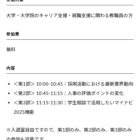
す
る
大学・大学院のキャリア支援・就職支援に関わる教職員の方
基
本
参加費
情
無料
報
、
学
内容
生
＜第1部＞ 10:00-10:45｜採用活動における最新業界動向
向
＜第2部＞ 10:45-11:15｜人事の評価ポイントの変化
け
＜第3部＞ 11:15-11:30｜学生相談で活用したいマイナビ
サ
ー
2025機能
ビ
ス
※入退室自由ですので、第1部のみ、第2部のみ、第3部のみ
、
の参加も可能です。