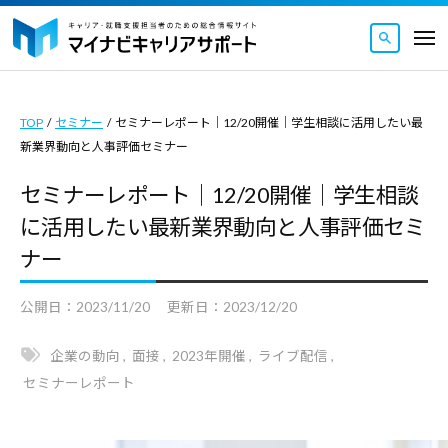
マ
ュ
コ
ー
イ
メ
ナ
ン
ニ
マ
ビ
マ
ュ
テ
ー
キ
イ
イ
ン
ャ
TOP
/
セミナー
/
セミナーレポート｜12/20開催｜学生相談に活用したい最
ナ
ナ
ツ
リ
新業界動向と人事評価セミナー
ビ
ビ
ア
へ
キ
キ
セミナーレポート｜12/20開催｜学生相談
サ
ス
ャ
ャ
ポ
に活用したい最新業界動向と人事評価セミ
キ
リ
ー
リ
ナー
ッ
ト
ア
ア
｜
プ
サ
サ
公開日：
2023/11/20
更新日：
2023/12/20
キ
ポ
ポ
ャ
ー
ー
企業の動向
,
面接
,
2023年開催
,
ライブ配信
,
リ
ト
セミナーレポート
ト
ア
｜
・
は
就
キ
キ