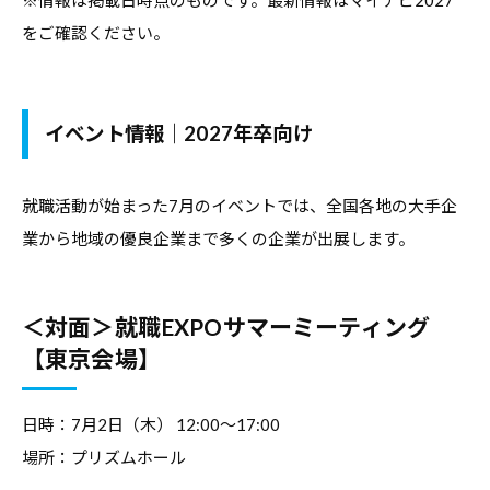
合
情
をご確認ください。
情
報
報
サ
サ
イ
イベント情報｜2027年卒向け
イ
ト
ト
で
就職活動が始まった7月のイベントでは、全国各地の大手企
す
。
業から地域の優良企業まで多くの企業が出展します。
キ
ャ
＜対面＞就職EXPOサマーミーティング
リ
【東京会場】
ア
支
援
日時：7月2日（木） 12:00～17:00
に
場所：プリズムホール
関