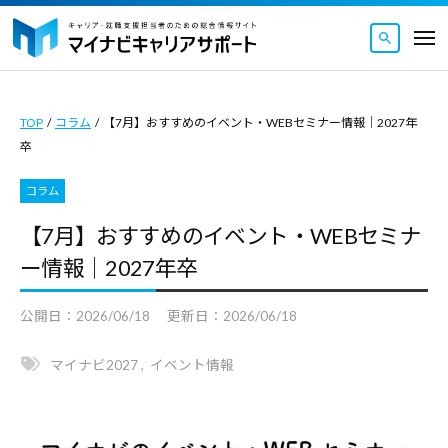
マ
ュ
コ
ー
イ
メ
ナ
ン
ニ
マ
ビ
マ
ュ
テ
ー
キ
イ
イ
ン
ャ
TOP
/
コラム
/
【7月】おすすめのイベント・WEBセミナー情報｜2027年
ナ
ナ
ツ
リ
卒
ビ
ビ
ア
へ
キ
キ
サ
コラム
ス
ャ
ャ
ポ
キ
【7月】おすすめのイベント・WEBセミナ
リ
ー
リ
ッ
ー情報｜2027年卒
ト
ア
ア
｜
プ
サ
サ
キ
公開日：
2026/06/18
更新日：
2026/06/18
ポ
ポ
ャ
ー
ー
リ
マイナビ2027
,
イベント情報
ト
ト
ア
｜
・
は
就
キ
キ