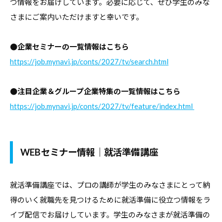
つ情報をお届けしています。必要に応じて、ぜひ学生のみな
・
さまにご案内いただけますと幸いです。
就
職
●企業セミナーの一覧情報はこちら
支
https://job.mynavi.jp/conts/2027/tv/search.html
援
の
●注目企業＆グループ企業特集の一覧情報はこちら
ヒ
https://job.mynavi.jp/conts/2027/tv/feature/index.html
ン
ト
と
な
WEBセミナー情報｜就活準備講座
る
よ
就活準備講座では、プロの講師が学生のみなさまにとって納
う
得のいく就職先を見つけるために就活準備に役立つ情報をラ
な
イブ配信でお届けしています。学生のみなさまが就活準備の
情