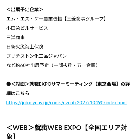
す
＜出展予定企業＞
る
エム・エス・ケー農業機械【三菱商事グループ】
基
小田急ビルサービス
本
三洋商事
情
日新火災海上保険
報
ブリヂストン化工品ジャパン
、
など約60社出展予定（一部抜粋・五十音順）
学
生
●
＜対面＞就職EXPOサマーミーティング【東京会場】の詳
向
細はこちら
け
サ
https://job.mynavi.jp/conts/event/2027/10490/index.html
ー
ビ
＜WEB＞就職WEB EXPO【全国エリア対
ス
象】
、