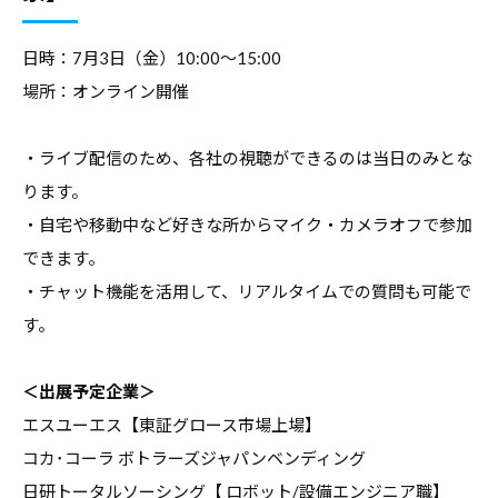
コ
ラ
日時：7月3日（金）10:00～15:00
ム
場所：オンライン開催
、
教
・ライブ配信のため、各社の視聴ができるのは当日のみとな
職
ります。
員
・自宅や移動中など好きな所からマイク・カメラオフで参加
向
できます。
け
・チャット機能を活用して、リアルタイムでの質問も可能で
セ
す。
ミ
ナ
＜出展予定企業＞
ー
エスユーエス【東証グロース市場上場】
、
調
コカ･コーラ ボトラーズジャパンベンディング
査
日研トータルソーシング【 ロボット/設備エンジニア職】