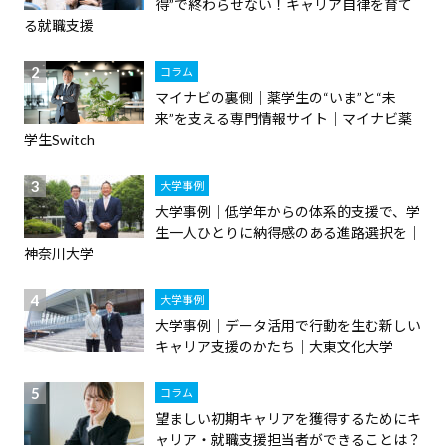
得”で終わらせない！キャリア自律を育て
る就職支援
コラム
マイナビの裏側｜薬学生の“いま”と“未
来”を支える専門情報サイト｜マイナビ薬
学生Switch
大学事例
大学事例｜低学年からの体系的支援で、学
生一人ひとりに納得感のある進路選択を｜
神奈川大学
大学事例
大学事例｜データ活用で行動を生む新しい
キャリア支援のかたち｜大東文化大学
コラム
望ましい初期キャリアを獲得するためにキ
ャリア・就職支援担当者ができることは？