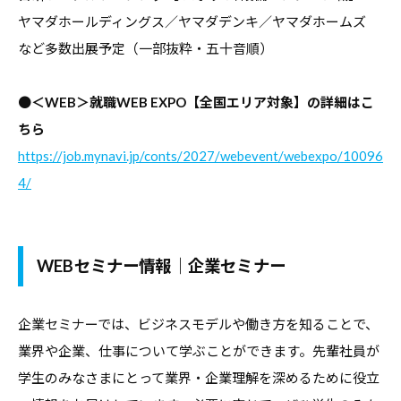
デ
ヤマダホールディングス／ヤマダデンキ／ヤマダホームズ
ー
など多数出展予定（一部抜粋・五十音順）
タ
な
●
＜WEB＞就職WEB EXPO【全国エリア対象】の詳細はこ
ど
ちら
、
https://job.mynavi.jp/conts/2027/webevent/webexpo/10096
よ
4/
り
良
い
WEBセミナー情報｜企業セミナー
キ
ャ
リ
企業セミナーでは、ビジネスモデルや働き方を知ることで、
ア
業界や企業、仕事について学ぶことができます。先輩社員が
支
学生のみなさまにとって業界・企業理解を深めるために役立
援