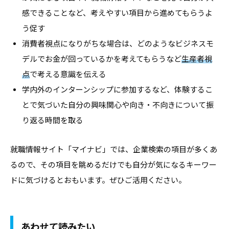
す
感できることなど、考えやすい項目から進めてもらうよ
る
う促す
基
消費者視点になりがちな場合は、どのようなビジネスモ
本
デルでお金が回っているかを考えてもらうなど
生産者視
情
点
で考える意識を伝える
報
学内外のインターンシップに参加するなど、体験するこ
、
とで気づいた自分の興味関心や向き・不向きについて振
学
り返る時間を取る
生
向
就職情報サイト「マイナビ」では、企業検索の項目が多くあ
け
るので、その項目を眺めるだけでも自分が気になるキーワー
サ
ドに気づけるとおもいます。ぜひご活用ください。
ー
ビ
ス
、
あわせて読みたい