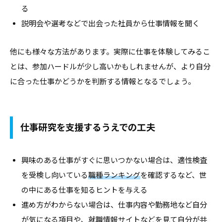
合
る
情
情
説明会や選考などで出会った社員から仕事情報を聞く
報
報
サ
サ
イ
他にも様々な方法があります。実際に仕事を体験してみるこ
イ
ト
とは、参加ハードルが少し高いかもしれませんが、より自分
ト
で
に合った仕事かどうかを判断する情報となるでしょう。
す
。
キ
仕事研究を支援するうえでの工夫
ャ
リ
興味のある仕事がすぐに思いつかない場合は、適性検査
ア
を受検し向いている
職種ランキング
を確認するなど、世
支
の中にある仕事を知るヒントを与える
援
に
進め方がわからない場合は、仕事内容や勤務地など自分
関
が気になる項目や、就職情報サイトなどを見て自分が共