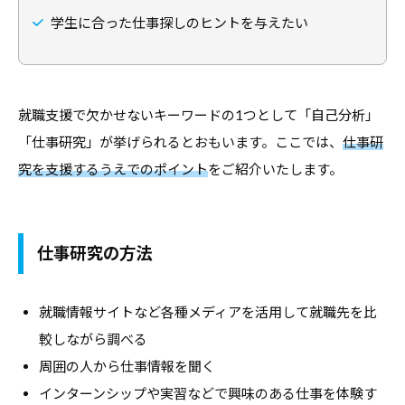
職
ャ
ャ
学生に合った仕事探しのヒントを与えたい
支
リ
リ
援
ア
ア
担
・
支
当
就
就職支援で欠かせないキーワードの1つとして「自己分析」
者
援
の
職
「仕事研究」が挙げられるとおもいます。ここでは、
仕事研
・
た
支
究を支援するうえでのポイント
をご紹介いたします。
就
め
援
職
の
担
支
総
当
援
合
仕事研究の方法
者
情
に
報
の
関
サ
就職情報サイトなど各種メディアを活用して就職先を比
た
す
イ
較しながら調べる
め
る
ト
周囲の人から仕事情報を聞く
の
総
総
インターンシップや実習などで興味のある仕事を体験す
合