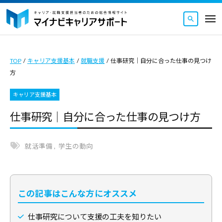
マ
ュ
コ
ー
イ
メ
ナ
ン
ニ
マ
ビ
マ
ュ
テ
ー
キ
イ
イ
ン
ャ
TOP
/
キャリア支援基本
/
就職支援
/
仕事研究｜自分に合った仕事の見つけ
ナ
ナ
ツ
リ
方
ビ
ビ
ア
へ
キ
キ
サ
キャリア支援基本
ス
ャ
ャ
ポ
キ
仕事研究｜自分に合った仕事の見つけ方
リ
ー
リ
ッ
ト
ア
ア
｜
プ
サ
就活準備
,
学生の動向
サ
キ
ポ
ポ
ャ
ー
ー
リ
ト
ト
ア
この記事はこんな方にオススメ
｜
・
は
就
キ
仕事研究について支援の工夫を知りたい
キ