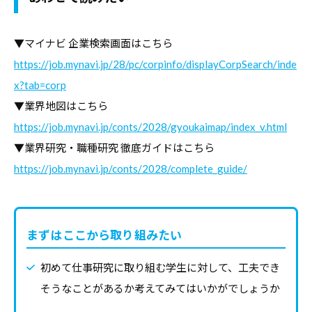
コ
ラ
▼マイナビ 企業検索画面はこちら
ム
https://job.mynavi.jp/28/pc/corpinfo/displayCorpSearch/inde
、
x?tab=corp
教
▼業界地図はこちら
職
https://job.mynavi.jp/conts/2028/gyoukaimap/index_v.html
員
▼業界研究・職種研究 徹底ガイドはこちら
向
https://job.mynavi.jp/conts/2028/complete_guide/
け
セ
ミ
ナ
まずはここから取り組みたい
ー
初めて仕事研究に取り組む学生に対して、工夫でき
、
調
そうなことがあるか考えてみてはいかがでしょうか
査