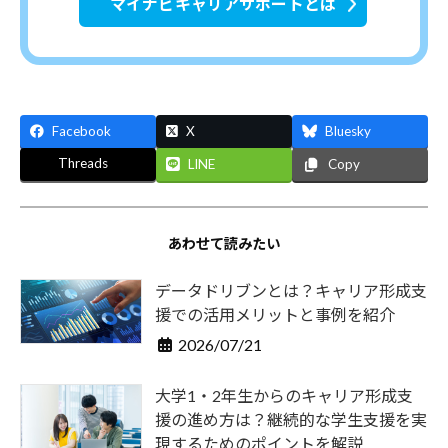
マイナビキャリアサポートとは
・
就
職
支
Facebook
X
Bluesky
援
の
Threads
LINE
Copy
ヒ
ン
ト
あわせて読みたい
と
データドリブンとは？キャリア形成支
な
援での活用メリットと事例を紹介
る
2026/07/21
よ
う
大学1・2年生からのキャリア形成支
な
援の進め方は？継続的な学生支援を実
情
現するためのポイントを解説