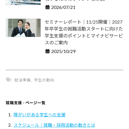
報
2026/07/21
を
セミナーレポート｜11/25開催｜2027
お
年卒学生の就職活動スタートに向けた
届
学生支援のポイントとマイナビサービ
け
スのご案内
し
2025/10/29
て
参
り
ま
就活準備
,
学生の動向
す
。
就職支援 - ページ一覧
障がいがある学生への支援
スケジュール｜就職・採用活動の動きとは