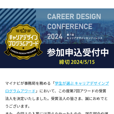
職
ャ
ャ
支
リ
リ
援
ア
ア
担
・
支
当
就
者
援
の
職
・
た
支
就
め
援
職
の
担
支
総
当
援
合
者
情
に
報
の
マイナビが事務局を務める「
学生が選ぶ キャリアデザインプ
関
サ
た
す
ログラムアワード
」において、この度第7回アワードの受賞
イ
め
る
法人を決定いたしました。受賞法人の皆さま、誠におめでと
ト
の
総
うございます。
総
合
また、今回より入賞には至らなかったものの、学生部会や選