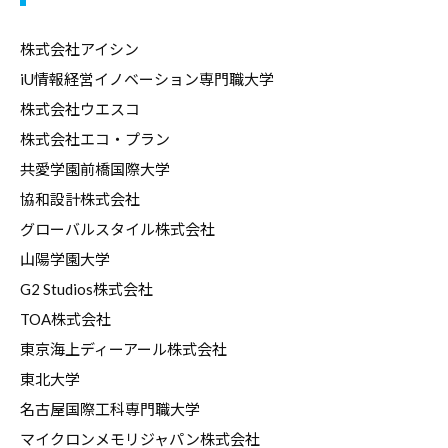
デ
ー
株式会社アイシン
タ
iU情報経営イノベーション専門職大学
な
株式会社ウエスコ
ど
株式会社エコ・プラン
、
共愛学園前橋国際大学
よ
協和設計株式会社
り
グローバルスタイル株式会社
良
山陽学園大学
い
G2 Studios株式会社
キ
TOA株式会社
ャ
東京海上ディーアール株式会社
リ
東北大学
ア
名古屋国際工科専門職大学
支
マイクロンメモリジャパン株式会社
援