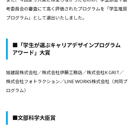
合
情
考委員会の審査にて高く評価されたプログラムを「学生推奨
情
報
プログラム」として選出いたしました。
報
サ
サ
イ
イ
ト
■「学生が選ぶキャリアデザインプログラム
ト
で
アワード」大賞
す
。
旭建設株式会社／株式会社伊藤工務店／株式会社K GRIT／
キ
株式会社フォトラクション／LINE WORKS株式会社（共同プ
ャ
リ
ログラム）
ア
支
援
■文部科学大臣賞
に
関