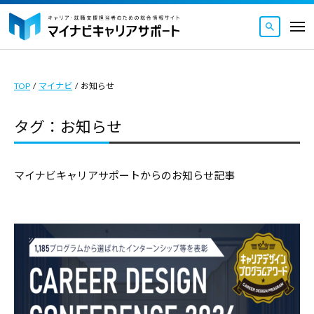
マ
ュ
コ
ー
イ
メ
ナ
ン
ニ
マ
ビ
マ
ュ
テ
ー
キ
イ
イ
ン
ャ
TOP
/
マイナビ
/
お知らせ
ナ
ナ
ツ
リ
ビ
ビ
ア
へ
タグ：お知らせ
キ
キ
サ
ス
ャ
ャ
ポ
キ
リ
ー
リ
マイナビキャリアサポートからのお知らせ記事
ッ
ト
ア
ア
｜
プ
サ
サ
キ
ポ
ポ
ャ
ー
ー
リ
ト
ト
ア
｜
・
は
就
キ
キ