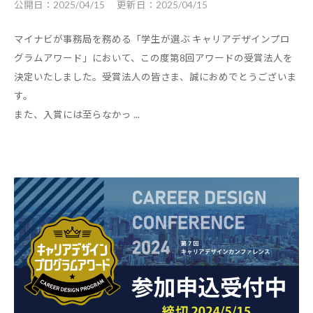
公開日：
2025/04/15
更新日：
2025/04/15
す
る
マイナビが事務局を務める「学生が選ぶ キャリアデザインプロ
基
グラムアワード」において、この度第8回アワードの受賞法人を
本
決定いたしました。受賞法人の皆さま、誠におめでとうございま
情
す。
報
また、入賞には至らなかっ ...
、
学
生
向
け
サ
ー
ビ
ス
、