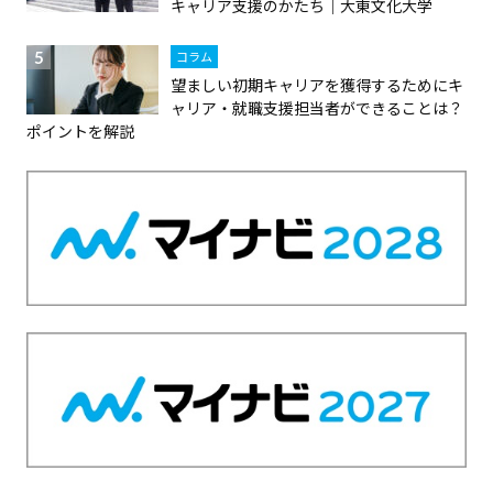
キャリア支援のかたち｜大東文化大学
報
を
コラム
お
望ましい初期キャリアを獲得するためにキ
ャリア・就職支援担当者ができることは？
届
ポイントを解説
け
し
て
参
り
ま
す
。