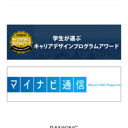
デ
ー
タ
な
ど
、
よ
り
良
い
キ
ャ
リ
ア
支
援
RANKING