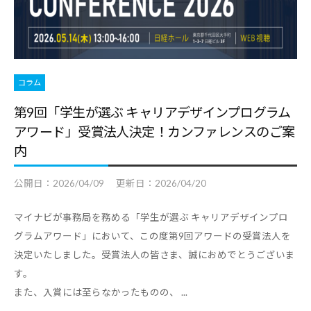
職
ャ
ャ
支
リ
リ
援
ア
ア
担
・
支
当
コラム
就
者
援
の
職
第9回「学生が選ぶ キャリアデザインプログラム
・
た
支
アワード」受賞法人決定！カンファレンスのご案
就
め
援
内
職
の
担
支
総
公開日：
2026/04/09
更新日：
2026/04/20
当
援
合
者
情
に
マイナビが事務局を務める「学生が選ぶ キャリアデザインプロ
報
の
関
グラムアワード」において、この度第9回アワードの受賞法人を
サ
た
す
決定いたしました。受賞法人の皆さま、誠におめでとうございま
イ
め
る
ト
す。
の
総
また、入賞には至らなかったものの、 ...
総
合