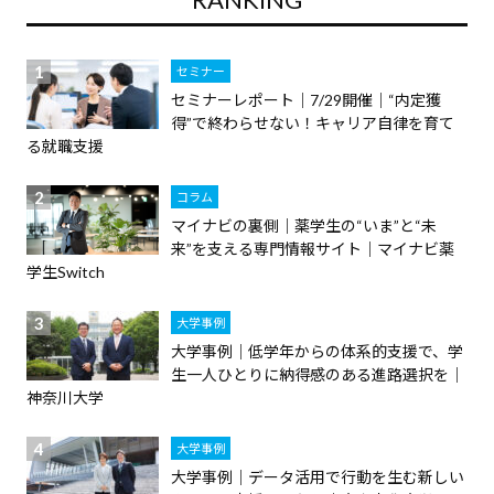
・
就
セミナー
職
セミナーレポート｜7/29開催｜“内定獲
支
得”で終わらせない！キャリア自律を育て
援
る就職支援
の
コラム
ヒ
マイナビの裏側｜薬学生の“いま”と“未
ン
来”を支える専門情報サイト｜マイナビ薬
ト
学生Switch
と
大学事例
な
大学事例｜低学年からの体系的支援で、学
る
生一人ひとりに納得感のある進路選択を｜
よ
神奈川大学
う
大学事例
な
大学事例｜データ活用で行動を生む新しい
情