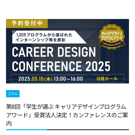
合
情
情
報
報
サ
サ
イ
イ
ト
ト
で
す
。
キ
ャ
リ
コラム
ア
第8回「学生が選ぶ キャリアデザインプログラム
支
アワード」受賞法人決定！カンファレンスのご案
援
内
に
関