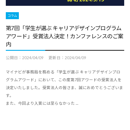
コ
ラ
コラム
ム
第7回「学生が選ぶ キャリアデザインプログラム
、
アワード」受賞法人決定！カンファレンスのご案
教
内
職
員
公開日：
2024/04/09
更新日：
2024/04/09
向
け
マイナビが事務局を務める「学生が選ぶ キャリアデザインプロ
セ
グラムアワード」において、この度第7回アワードの受賞法人を
ミ
決定いたしました。受賞法人の皆さま、誠におめでとうございま
ナ
す。
ー
また、今回より入賞には至らなかった ...
、
調
査