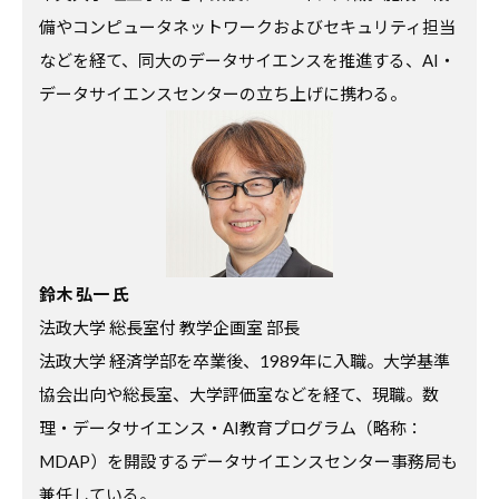
コ
備やコンピュータネットワークおよびセキュリティ担当
ラ
などを経て、同大のデータサイエンスを推進する、AI・
ム
データサイエンスセンターの立ち上げに携わる。
、
教
職
員
向
け
鈴木 弘一 氏
セ
法政大学 総長室付 教学企画室 部長
ミ
法政大学 経済学部を卒業後、1989年に入職。大学基準
ナ
協会出向や総長室、大学評価室などを経て、現職。数
ー
理・データサイエンス・AI教育プログラム（略称：
、
調
MDAP）を開設するデータサイエンスセンター事務局も
査
兼任している。