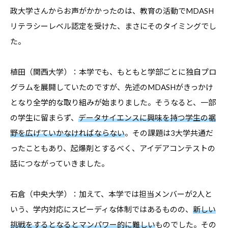
報
政大学さんからお声がかかったのは、教育の活動でMDASH
を
リテラシーレベル認定を受けた、まさにそのタイミングでし
お
た。
届
け
植田（関西大学）：本学でも、もともと学部ごとに独自プロ
し
グラムを展開していたのですが、先述のMDASHがきっかけ
て
となり全学的な取り組みが始まりました。そうなると、一部
参
の学生に留まらず、
データサイエンスに興味を持つ学生の裾
り
野を広げていかなければならない
。その課題は3大学共通だ
ま
ったこともあり、起爆剤とするべく、アイデアコンテストの
す
話につながっていきました。
。
石倉（中央大学）：加えて、本学では担当メンバーが2人と
いう、学内対応にスピーディな体制ではあるものの、
新しい
挑戦をするとなるとマンパワー的に難しい
ものでした。その