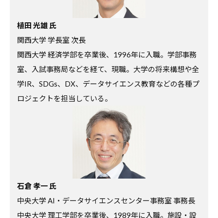
す
る
植田 光雄 氏
基
関西大学 学長室 次長
本
関西大学 経済学部を卒業後、1996年に入職。学部事務
情
室、入試事務局などを経て、現職。大学の将来構想や全
報
学IR、SDGs、DX、データサイエンス教育などの各種プ
、
ロジェクトを担当している。
学
生
向
け
サ
ー
石倉 孝一 氏
ビ
中央大学 AI・データサイエンスセンター事務室 事務長
ス
、
中央大学 理工学部を卒業後、1989年に入職。施設・設