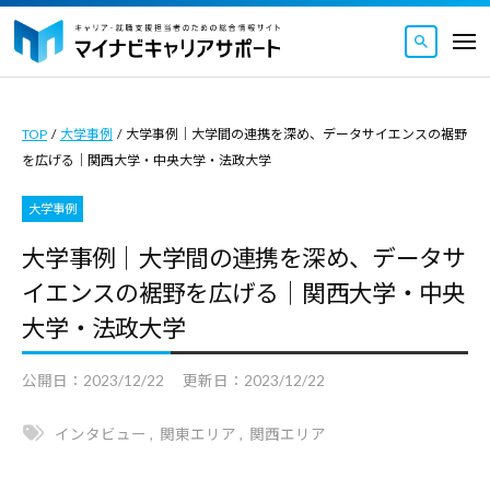
マ
ュ
コ
ー
イ
メ
ナ
ン
ニ
マ
ビ
マ
ュ
テ
ー
キ
イ
イ
ン
ャ
TOP
/
大学事例
/
大学事例｜大学間の連携を深め、データサイエンスの裾野
ナ
ナ
ツ
リ
を広げる｜関西大学・中央大学・法政大学
ビ
ビ
ア
へ
キ
キ
サ
大学事例
ス
ャ
ャ
ポ
キ
大学事例｜大学間の連携を深め、データサ
リ
ー
リ
ッ
イエンスの裾野を広げる｜関西大学・中央
ト
ア
ア
｜
プ
サ
大学・法政大学
サ
キ
ポ
ポ
ャ
公開日：
2023/12/22
更新日：
2023/12/22
ー
ー
リ
ト
ト
ア
インタビュー
,
関東エリア
,
関西エリア
｜
・
は
就
キ
キ