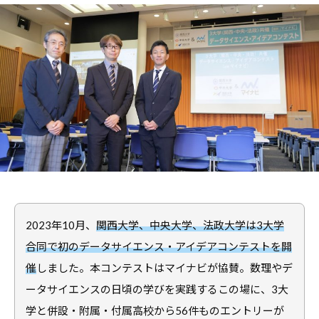
職
ャ
ャ
支
リ
リ
援
ア
ア
担
・
支
当
就
者
援
の
職
・
た
支
就
め
援
職
の
担
支
総
当
援
合
者
情
に
2023年10月、
関西大学、中央大学、法政大学は3大学
報
の
関
サ
合同で初のデータサイエンス・アイデアコンテストを開
た
す
イ
催
しました。本コンテストはマイナビが協賛。数理やデ
め
る
ト
ータサイエンスの日頃の学びを実践するこの場に、3大
の
総
総
学と併設・附属・付属高校から56件ものエントリーが
合