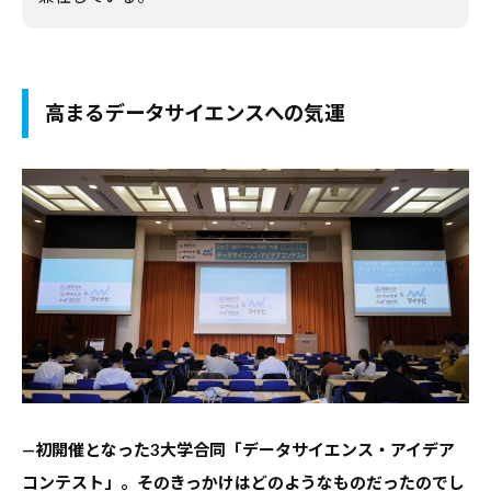
デ
ー
タ
高まるデータサイエンスへの気運
な
ど
、
よ
り
良
い
キ
ャ
リ
ア
—初開催となった3大学合同「データサイエンス・アイデア
支
コンテスト」。そのきっかけはどのようなものだったのでし
援