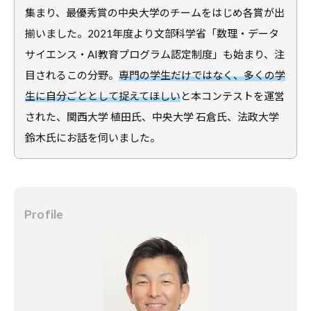
合
集まり、最優秀賞の中央大学のチームをはじめ各賞が出
情
情
揃いました。2021年度より文部科学省「数理・データ
報
報
サ
サイエンス・AI教育プログラム認定制度」も始まり、注
サ
イ
目されるこの分野。
専門の学生だけではなく、多くの学
イ
ト
生に自分ごととして捉えてほしい
と本コンテストを運営
ト
で
された、関西大学 植田氏、中央大学 石倉氏、法政大学
す
鈴木氏にお話を伺いました。
。
キ
ャ
リ
Profile
ア
支
援
に
関