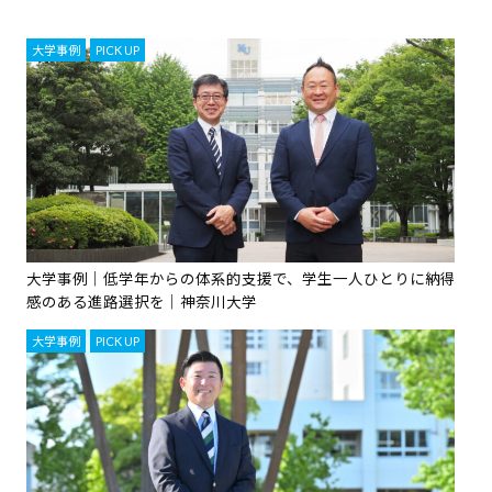
大学事例
,
PICK UP
大学事例｜低学年からの体系的支援で、学生一人ひとりに納得
感のある進路選択を｜神奈川大学
大学事例
,
PICK UP