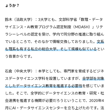
・
ょうか？
就
職
鈴木（法政大学）：3大学とも、文部科学省「数理・データ
支
サイエンス・AI教育プログラム認定制度（MDASH）」リテ
援
ラシーレベルの認定を受け、学内で同分野の推進に取り組ん
の
でいるところで、そのなかで情報交換しておりました。
文系
ヒ
も理系も有する私立の総合大学、そして規模も似ている
とい
ン
う背景からです。
ト
と
石倉（中央大学）：本学としても、専門家を育成するビジネ
な
スデータサイエンス学科を設置していますが、
全学部を対象
る
としたデータサイエンス教育を推進する必要性
を感じていま
よ
した。そこで、全学的にデータサイエンスの教育・研究・社
う
会連携を推進する機関が必要だろうということで、2020年4
な
月にAI・データサイエンスセンターを立ち上げたのです。法
情