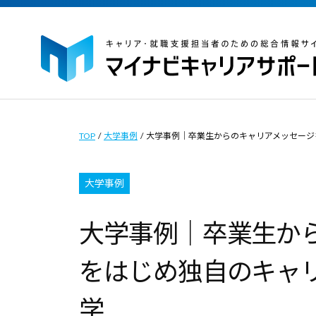
イ
コ
ナ
ン
ビ
テ
キ
ン
ャ
マ
マ
ツ
リ
イ
イ
ア
へ
ナ
ナ
TOP
/
大学事例
/
大学事例｜卒業生からのキャリアメッセージ
サ
ス
ビ
ビ
ポ
キ
キ
キ
大学事例
ー
ッ
ャ
ャ
ト
プ
リ
大学事例｜卒業生か
｜
リ
ア
キ
ア
をはじめ独自のキャ
サ
ャ
サ
ポ
リ
ポ
学
ー
ア