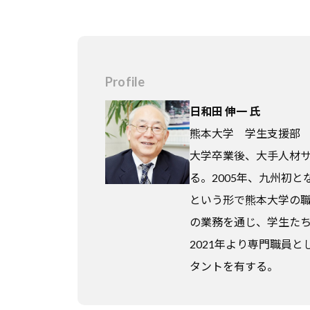
ア
支
援
に
Profile
関
日和田 伸一
氏
す
熊本大学 学生支援部
る
大学卒業後、大手人材
基
る。2005年、九州初
本
という形で熊本大学の
情
報
の業務を通じ、学生た
、
2021年より専門職員
学
タントを有する。
生
向