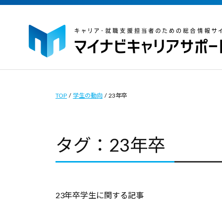
イ
コ
ナ
ン
ビ
テ
キ
ン
ャ
マ
マ
ツ
リ
イ
イ
ア
へ
ナ
ナ
TOP
/
学生の動向
/
23年卒
サ
ス
ビ
ビ
ポ
キ
キ
キ
ー
タグ：23年卒
ッ
ャ
ャ
ト
プ
リ
｜
リ
ア
キ
ア
サ
ャ
サ
23年卒学生に関する記事
ポ
リ
ポ
ー
ア