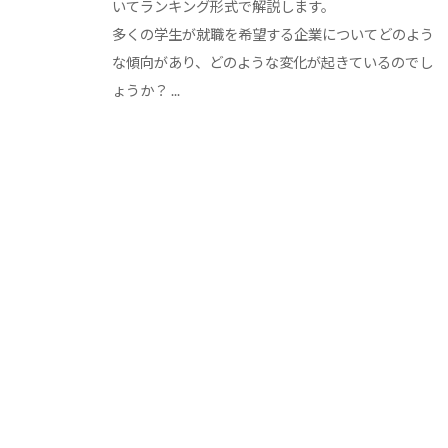
いてランキング形式で解説します。
サ
す
者
多くの学生が就職を希望する企業についてどのよう
イ
る
の
な傾向があり、どのような変化が起きているのでし
ト
総
た
ょうか？ ...
合
め
情
の
報
総
サ
合
イ
情
ト
で
報
す
サ
。
イ
キ
ト
ャ
リ