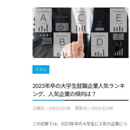
ー
ト
・
ト
就
は
職
キ
｜
支
ャ
キ
援
リ
ャ
担
ア
リ
当
支
ア
者
援
の
コラム
・
・
た
就
就
2023年卒の大学生就職企業人気ランキ
め
職
職
ング、人気企業の傾向は？
の
支
支
総
援
公開日：
2022/12/08
更新日：
2022/12/08
援
合
に
担
情
この記事では、2023年卒の大学生に人気の企業につ
関
報
当