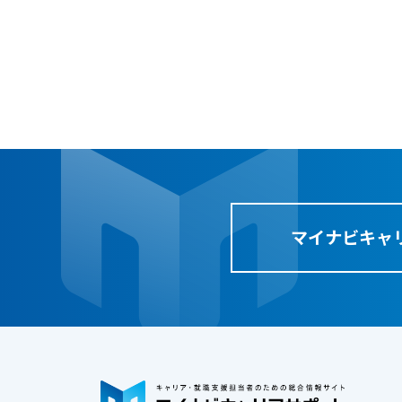
セ
ミ
ナ
ー
、
調
査
デ
マイナビキャ
ー
タ
な
ど
、
よ
り