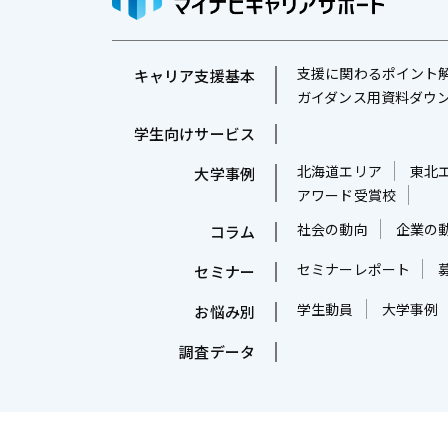
良
い
支援に関わるポイント
キャリア支援基本
キ
ガイダンス用資料ダウ
ャ
学生向けサービス
リ
北海道エリア
東北
大学事例
ア
アワード受賞校
支
社会の動向
企業の
コラム
援
・
セミナーレポート
セミナー
就
学生動員
大学事例
お悩み別
職
調査データ
支
援
の
ヒ