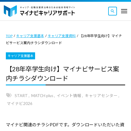
マ
ュ
コ
ー
イ
メ
ナ
ン
ニ
マ
ビ
マ
ュ
テ
ー
キ
イ
イ
ン
ャ
TOP
/
キャリア支援基本
/
キャリア支援資料
/
【28年卒学生向け】マイナ
ナ
ナ
ツ
リ
ビサービス案内チラシダウンロード
ビ
ビ
ア
へ
キ
キ
サ
キャリア支援基本
ス
ャ
ャ
ポ
キ
【28年卒学生向け】マイナビサービス案
リ
ー
リ
ッ
内チラシダウンロード
ト
ア
ア
｜
プ
サ
サ
キ
ポ
START
,
MATCH plus
,
イベント情報
,
キャリアセンター
,
ポ
ャ
ー
マイナビ2026
ー
リ
ト
ト
ア
｜
・
は
マイナビ関連のチラシPDFです。ダウンロードいただいた資
就
キ
キ