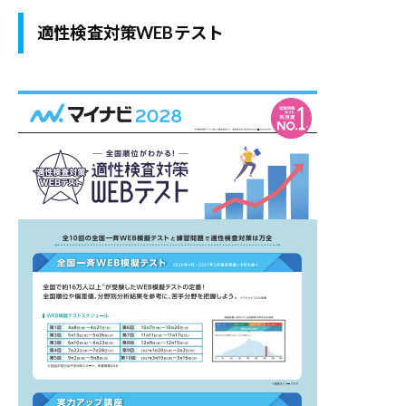
・
適性検査対策WEBテスト
就
職
支
援
の
ヒ
ン
ト
と
な
る
よ
う
な
情