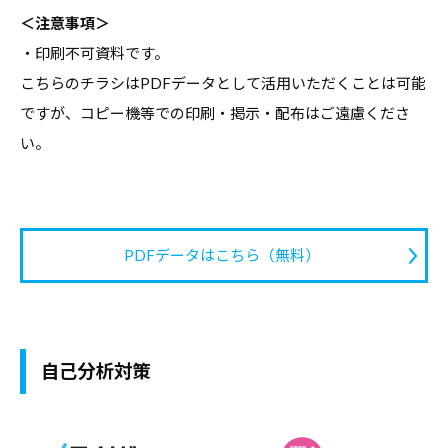
す
＜注意事項＞
る
・印刷不可資料です。
基
こちらのチラシはPDFデータとして活用いただくことは可能
本
ですが、コピー機等での印刷・掲示・配布はご遠慮くださ
情
い。
報
、
学
生
PDFデータはこちら（無料）
向
け
サ
ー
自己分析対策
ビ
ス
、