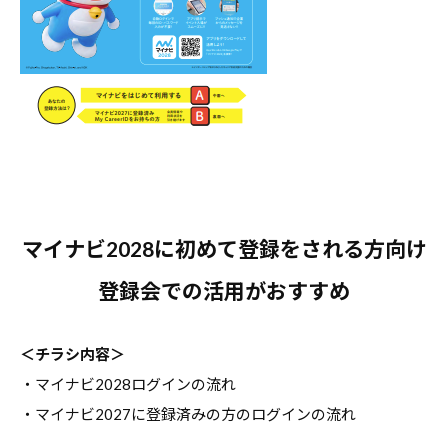
合
情
情
報
報
サ
サ
イ
イ
ト
ト
で
す
。
キ
マイナビ2028に初めて登録をされる方向け
ャ
登録会での活用がおすすめ
リ
ア
＜チラシ内容＞
支
・マイナビ2028ログインの流れ
援
に
・マイナビ2027に登録済みの方のログインの流れ
関