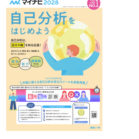
コ
ラ
ム
、
教
職
員
向
け
セ
ミ
ナ
ー
、
調
査