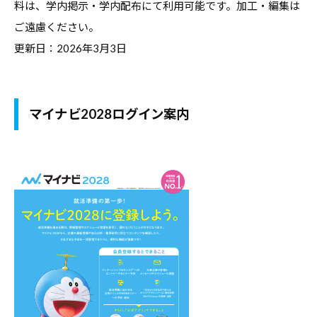
料は、学内掲示・学内配布にて利用可能です。加工・編集は
職
ャ
ャ
支
ご遠慮ください。
リ
リ
援
更新日：2026年3月3日
ア
ア
担
・
支
当
就
者
援
の
職
マイナビ2028ログイン案内
・
た
支
就
め
援
職
の
担
支
総
当
援
合
者
情
に
報
の
関
サ
た
す
イ
め
る
ト
の
総
総
合