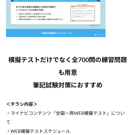
報
を
お
届
け
し
て
模擬テストだけでなく全700問の練習問題
参
も用意
り
ま
筆記試験対策におすすめ
す
。
＜チラシ内容＞
・マイナビコンテンツ「全国一斉WEB模擬テスト」につい
て
・WEB模擬テストスケジュール