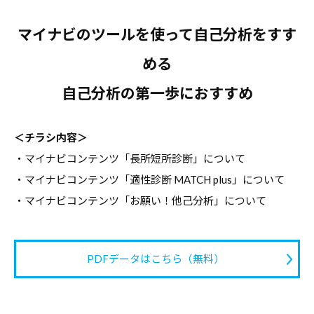
デ
マイナビのツールを使って自己分析をすす
ー
タ
める
な
自己分析の第一歩におすすめ
ど
、
よ
＜チラシ内容＞
り
・マイナビコンテンツ「長所短所診断」について
良
・マイナビコンテンツ「適性診断 MATCH plus」について
い
・マイナビコンテンツ「お願い！他己分析」について
キ
ャ
リ
PDFデータはこちら（無料）
ア
支
援