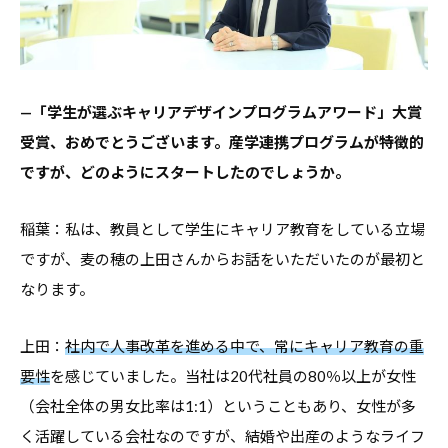
・
就
職
支
—「学生が選ぶキャリアデザインプログラムアワード」大賞
援
受賞、おめでとうございます。産学連携プログラムが特徴的
の
ですが、どのようにスタートしたのでしょうか。
ヒ
ン
稲葉：私は、教員として学生にキャリア教育をしている立場
ト
ですが、麦の穂の上田さんからお話をいただいたのが最初と
と
なります。
な
る
上田：
社内で人事改革を進める中で、常にキャリア教育の重
よ
要性
を感じていました。当社は20代社員の80％以上が女性
う
（会社全体の男女比率は1:1）ということもあり、女性が多
な
く活躍している会社なのですが、結婚や出産のようなライフ
情