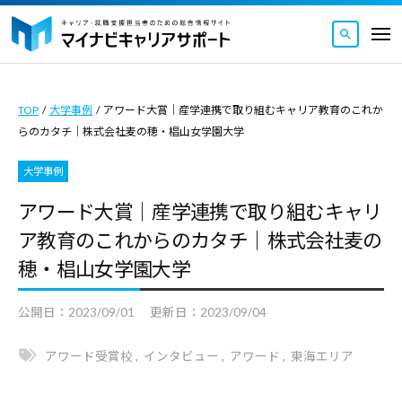
マ
ュ
コ
ー
イ
メ
ナ
ン
ニ
マ
ビ
マ
ュ
テ
ー
キ
イ
イ
ン
ャ
TOP
/
大学事例
/
アワード大賞｜産学連携で取り組むキャリア教育のこれか
ナ
ナ
ツ
リ
らのカタチ｜株式会社麦の穂・椙山女学園大学
ビ
ビ
ア
へ
キ
キ
サ
大学事例
ス
ャ
ャ
ポ
キ
アワード大賞｜産学連携で取り組むキャリ
リ
ー
リ
ッ
ア教育のこれからのカタチ｜株式会社麦の
ト
ア
ア
｜
プ
サ
穂・椙山女学園大学
サ
キ
ポ
ポ
ャ
公開日：
2023/09/01
更新日：
2023/09/04
ー
ー
リ
ト
ト
ア
アワード受賞校
,
インタビュー
,
アワード
,
東海エリア
｜
・
は
就
キ
キ