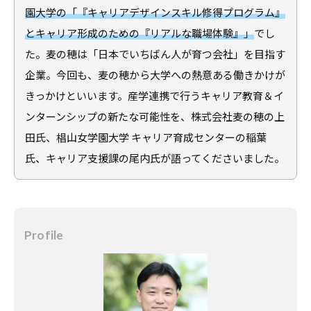
合
園大学の「『キャリアデザインスキル修得プログラム』
情
情
とキャリア形成のための『リアルな職場体験』」
でし
報
報
サ
た。麦の穂は「日本でいちばん人が育つ会社」を目指す
サ
イ
企業。今回も、麦の穂から大学への熱意ある働きかけが
イ
ト
きっかけといいます。産学連携で行うキャリア教育＆イ
ト
で
ンターンシップの新たな可能性を、株式会社麦の穂の上
す
田氏、椙山女学園大学 キャリア育成センターの稲葉
。
氏、キャリア支援課の尾内氏が語ってくださいました。
キ
ャ
リ
ア
Profile
支
援
に
関