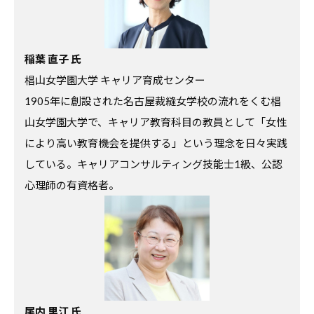
コ
ラ
ム
稲葉 直子 氏
、
椙山女学園大学 キャリア育成センター
教
1905年に創設された名古屋裁縫女学校の流れをくむ椙
職
山女学園大学で、キャリア教育科目の教員として「女性
員
により高い教育機会を提供する」という理念を日々実践
向
している。キャリアコンサルティング技能士1級、公認
け
心理師の有資格者。
セ
ミ
ナ
ー
、
調
査
尾内 里江 氏