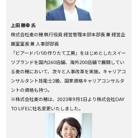
す
る
基
上田 勝幸 氏
本
株式会社麦の穂 執行役員 経営管理本部本部長 兼 経営企
情
画室室長 兼 人事部部長
報
「ビアードパパの作りたて工房」をはじめとしたスイー
、
ツブランドを国内260店舗、海外200店舗で展開してい
学
る麦の穂において、次々と人事改革を実施。キャリアコ
生
ンサルタント技能士2級、国家資格キャリアコンサルタ
向
ントの資格も持つ。
け
※株式会社麦の穂は、2023年9月1日より株式会社DAY
サ
TO LIFEに社名変更いたしました。
ー
ビ
ス
、