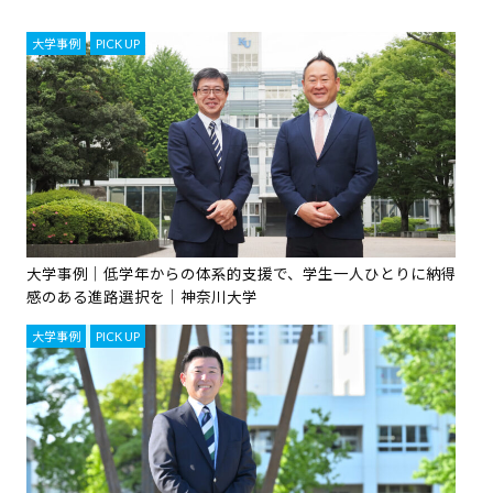
大学事例
,
PICK UP
大学事例｜低学年からの体系的支援で、学生一人ひとりに納得
感のある進路選択を｜神奈川大学
大学事例
,
PICK UP