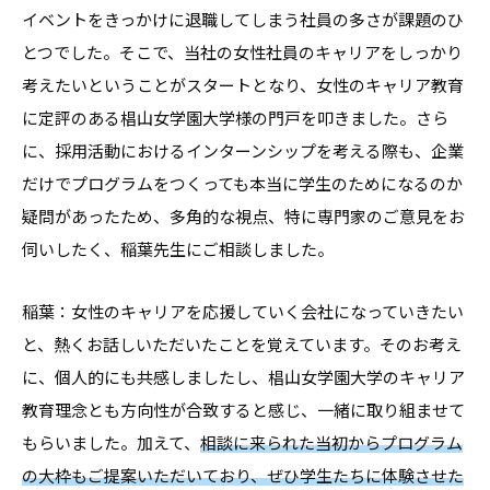
イベントをきっかけに退職してしまう社員の多さが課題のひ
報
とつでした。そこで、当社の女性社員のキャリアをしっかり
を
お
考えたいということがスタートとなり、女性のキャリア教育
届
に定評のある椙山女学園大学様の門戸を叩きました。さら
け
に、採用活動におけるインターンシップを考える際も、企業
し
だけでプログラムをつくっても本当に学生のためになるのか
て
疑問があったため、多角的な視点、特に専門家のご意見をお
参
伺いしたく、稲葉先生にご相談しました。
り
ま
稲葉：女性のキャリアを応援していく会社になっていきたい
す
と、熱くお話しいただいたことを覚えています。そのお考え
。
に、個人的にも共感しましたし、椙山女学園大学のキャリア
教育理念とも方向性が合致すると感じ、一緒に取り組ませて
もらいました。加えて、
相談に来られた当初からプログラム
の大枠もご提案いただいており、ぜひ学生たちに体験させた