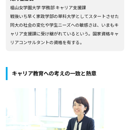
デ
椙山女学園大学 学務部 キャリア支援課
ー
戦後いち早く家政学部の単科大学としてスタートさせた
タ
同大の社会の変化や学生ニーズへの敏感さは、いまもキ
な
ャリア支援課に受け継がれているという。国家資格キャ
ど
リアコンサルタントの資格を有する。
、
よ
り
良
キャリア教育への考えの一致と熱意
い
キ
ャ
リ
ア
支
援