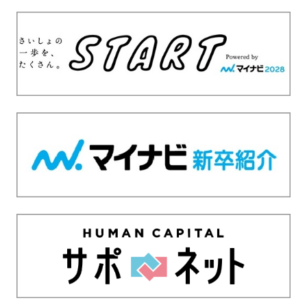
・
就
職
支
援
の
ヒ
ン
ト
と
な
る
よ
う
な
情