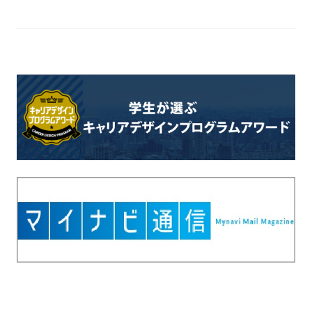
す
る
基
本
情
報
、
学
生
向
け
サ
ー
ビ
ス
、