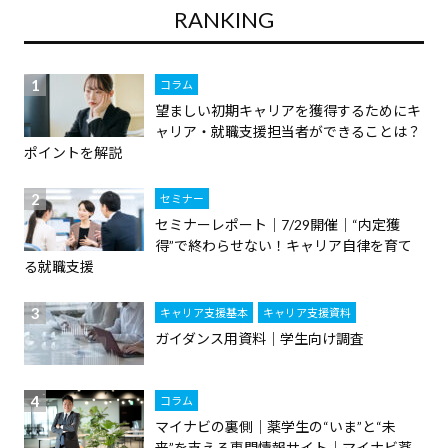
RANKING
コ
ラ
ム
コラム
、
望ましい初期キャリアを獲得するためにキ
教
ャリア・就職支援担当者ができることは？
ポイントを解説
職
員
セミナー
向
セミナーレポート｜7/29開催｜“内定獲
け
得”で終わらせない！キャリア自律を育て
る就職支援
セ
ミ
キャリア支援基本
キャリア支援資料
ナ
ガイダンス用資料｜学生向け調査
ー
、
コラム
調
マイナビの裏側｜薬学生の“いま”と“未
査
来”を支える専門情報サイト｜マイナビ薬