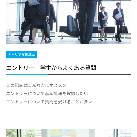
職
ャ
ャ
支
リ
リ
援
ア
ア
担
・
支
当
就
者
援
の
職
・
た
キャリア支援基本
支
就
め
援
職
エントリー｜学生からよくある質問
の
担
支
総
当
援
合
この記事はこんな方にオススメ
者
情
に
エントリーについて基本情報を確認したい
報
の
関
エントリーについて質問を受けることが多い ...
サ
た
す
イ
め
る
ト
の
総
総
合