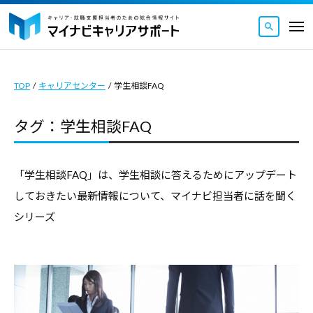
マ
ュ
コ
ー
イ
メ
ナ
ン
ニ
マ
ビ
マ
ュ
テ
ー
キ
イ
イ
ン
ャ
TOP
/
キャリアセンター
/
学生相談FAQ
ナ
ナ
ツ
リ
ビ
ビ
ア
へ
タグ：学生相談FAQ
キ
キ
サ
ス
ャ
ャ
ポ
キ
リ
ー
リ
「学生相談FAQ」は、学生相談に答えるためにアップデート
ッ
ト
ア
ア
しておきたい最新情報について、マイナビ担当者に話を聞く
｜
プ
サ
サ
シリーズ
キ
ポ
ポ
ャ
ー
ー
リ
ト
ト
ア
｜
・
は
就
キ
キ