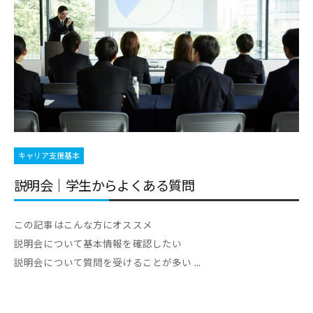
合
情
情
報
報
サ
サ
イ
イ
ト
ト
で
す
。
キャリア支援基本
キ
説明会｜学生からよくある質問
ャ
リ
この記事はこんな方にオススメ
ア
説明会について基本情報を確認したい
支
説明会について質問を受けることが多い ...
援
に
関