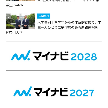
デ
学生Switch
ー
大学事例
タ
大学事例｜低学年からの体系的支援で、学
な
生一人ひとりに納得感のある進路選択を｜
ど
神奈川大学
、
よ
り
良
い
キ
ャ
リ
ア
支
援