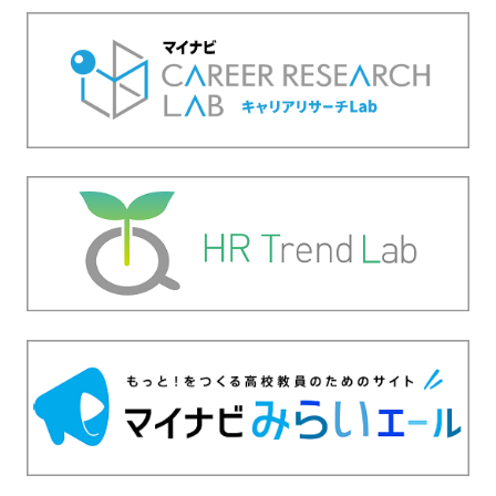
報
を
お
届
け
し
て
参
り
ま
す
。