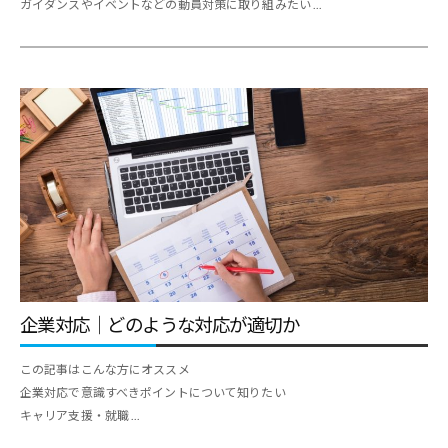
ガイダンスやイベントなどの動員対策に取り組みたい ...
・
就
職
支
援
の
ヒ
ン
ト
と
な
企業対応｜どのような対応が適切か
る
よ
この記事はこんな方にオススメ
う
企業対応で意識すべきポイントについて知りたい
な
キャリア支援・就職 ...
情