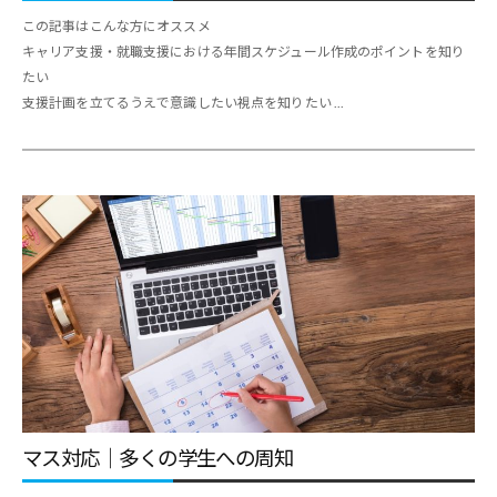
す
この記事はこんな方にオススメ
る
キャリア支援・就職支援における年間スケジュール作成のポイントを知り
たい
基
支援計画を立てるうえで意識したい視点を知りたい ...
本
情
報
、
学
生
向
け
サ
ー
ビ
マス対応｜多くの学生への周知
ス
、