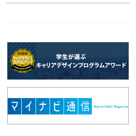
報
を
お
届
け
し
て
参
り
ま
す
。