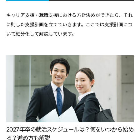
職
ャ
ャ
支
リ
リ
キャリア支援・就職支援における方針決めができたら、それ
援
ア
ア
に則した支援計画を立てていきます。ここでは支援計画につ
担
・
支
当
いて細分化して解説しています。
就
者
援
の
職
・
た
支
就
め
援
職
の
担
支
総
当
援
合
者
情
に
報
の
関
サ
た
す
イ
め
る
ト
の
総
2027年卒の就活スケジュールは？何をいつから始め
総
る？進め方も解説
合