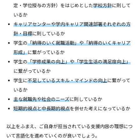
合
定・学位授与の方針）をはじめとした
学校方針
に則して
情
情
いるか
報
報
サ
キャリアセンターや学内キャリア関連部署それぞれの方
サ
イ
針・目標
に則しているか
イ
ト
学生の
「納得のいく就職活動」や「納得のいくキャリア
ト
で
形成」
に繋がっているか
す
学生の
「学修成果の向上」や「学生生活の満足度向上」
。
に繋がっているか
キ
学生に
不足しているスキル・マインドの向上
に繋がって
ャ
いるか
リ
主な就職先や社会のニーズ
に則しているか
ア
短期的視点と中長期的視点
を併せた考えになっているか
支
援
以上をふまえ、ご自身が担当されている支援内容の理想につ
に
いて言語化を進めていくのが良いでしょう。
関