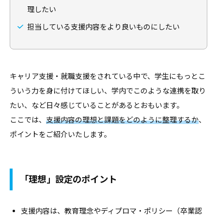
職
ャ
理したい
ャ
支
リ
リ
担当している支援内容をより良いものにしたい
援
ア
ア
担
・
支
当
就
者
援
の
職
キャリア支援・就職支援をされている中で、学生にもっとこ
・
た
支
ういう力を身に付けてほしい、学内でこのような連携を取り
就
め
援
職
たい、など日々感じていることがあるとおもいます。
の
担
支
ここでは、
支援内容の理想と課題をどのように整理するか
、
総
当
援
合
ポイントをご紹介いたします。
者
情
に
報
の
関
サ
た
す
「理想」設定のポイント
イ
め
る
ト
の
総
総
支援内容は、教育理念やディプロマ・ポリシー（卒業認
合