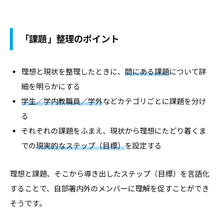
す
る
基
「課題」整理のポイント
本
情
理想と現状を整理したときに、
間にある課題
について詳
報
細を明らかにする
、
学生／学内教職員／学外
などカテゴリごとに課題を分け
学
る
生
それぞれの課題をふまえ、現状から理想にたどり着くま
向
での
現実的なステップ（目標）
を設定する
け
サ
理想と課題、そこから導き出したステップ（目標）を言語化
ー
することで、自部署内外のメンバーに理解を促すことができ
ビ
そうです。
ス
、