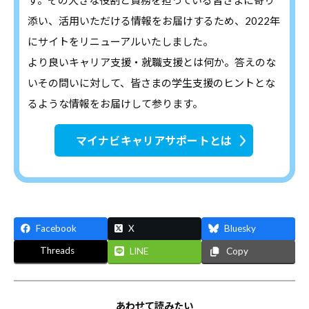
デ
添い、活用いただける情報をお届けするため、2022年
ー
にサイトをリニューアルいたしました。
タ
より良いキャリア支援・就職支援とは何か。答えのな
な
いその問いに対して、皆さまの学生支援のヒントとな
ど
るような情報をお届けして参ります。
、
よ
マイナビキャリアサポートとは
り
良
い
キ
ャ
Facebook
X
Bluesky
リ
Threads
LINE
Copy
ア
支
援
あわせて読みたい