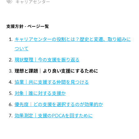
キャリアセンター
報
を
お
支援方針 - ページ一覧
届
キャリアセンターの役割とは？歴史と変遷、取り組みに
け
ついて
し
て
現状整理｜今の支援を振り返る
参
理想と課題｜より良い支援にするために
り
協業｜共に支援する仲間を見つける
ま
す
対象｜誰に対する支援か
。
優先度｜どの支援を選択するのが効果的か
効果測定｜支援のPDCAを回すために