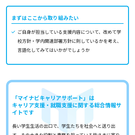
コ
ラ
まずはここから取り組みたい
ム
、
ご自身が担当している支援内容について、改めて学
教
校方針・学内関連部署方針に則しているかを考え、
職
言語化してみてはいかがでしょうか
員
向
け
セ
ミ
「マイナビキャリアサポート」は
ナ
キャリア支援・就職支援に関する総合情報サ
ー
イトです
、
調
長い学生生活の出口で、学生たちを社会へと送り出
査
す。その大きな役割と責務を担っている皆さまに寄り