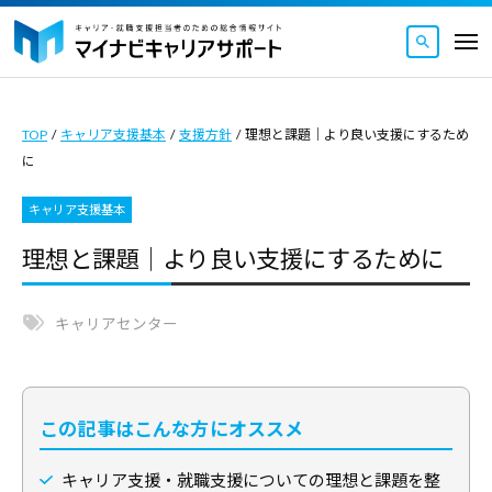
マ
ュ
コ
ー
イ
メ
ナ
ン
ニ
マ
ビ
マ
ュ
テ
ー
キ
イ
イ
ン
ャ
TOP
/
キャリア支援基本
/
支援方針
/
理想と課題｜より良い支援にするため
ナ
ナ
ツ
リ
に
ビ
ビ
ア
へ
キ
キ
サ
キャリア支援基本
ス
ャ
ャ
ポ
キ
理想と課題｜より良い支援にするために
リ
ー
リ
ッ
ト
ア
ア
｜
プ
サ
キャリアセンター
サ
キ
ポ
ポ
ャ
ー
ー
リ
ト
ト
ア
この記事はこんな方にオススメ
｜
・
は
就
キ
キャリア支援・就職支援についての理想と課題を整
キ