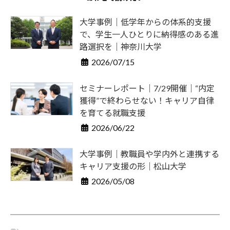
・
大学事例｜低学年からの体系的支援
就
で、学生一人ひとりに納得感のある進
職
路選択を｜神奈川大学
支
2026/07/15
援
の
セミナーレポート｜7/29開催｜“内定
ヒ
獲得”で終わらせない！キャリア自律
ン
を育てる就職支援
ト
2026/06/22
と
大学事例｜教職員や学内外と連携する
な
キャリア支援の形｜松山大学
る
2026/05/08
よ
う
な
情