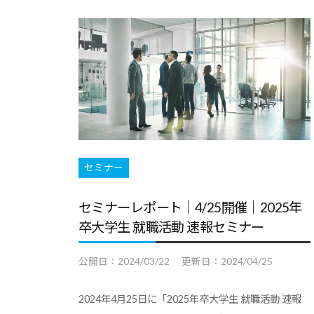
ー
ト
・
ト
就
は
職
キ
｜
支
ャ
キ
援
リ
ャ
担
ア
リ
当
支
ア
者
援
の
セミナー
・
・
た
就
就
セミナーレポート｜4/25開催｜2025年
め
職
職
卒大学生 就職活動 速報セミナー
の
支
支
総
援
公開日：
2024/03/22
更新日：
2024/04/25
援
合
に
担
情
2024年4月25日に「2025年卒大学生 就職活動 速報
関
報
当