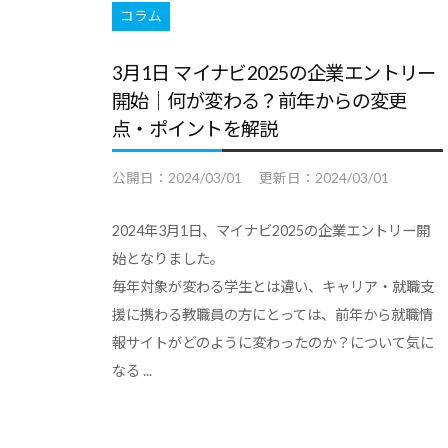
コラム
ア
支
3月1日 マイナビ2025の企業エントリー
援
開始｜何が変わる？前年からの変更
に
点・ポイントを解説
関
す
公開日：
2024/03/01
更新日：
2024/03/01
る
基
2024年3月1日、マイナビ2025の企業エントリー開
本
始となりました。
毎年対象が変わる学生とは違い、キャリア・就職支
情
援に携わる教職員の方にとっては、前年から就職情
報
報サイトがどのように変わったのか？について気に
、
なる ...
学
生
向