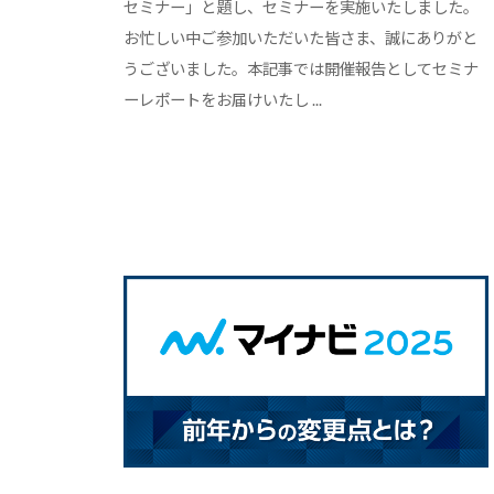
セミナー」と題し、セミナーを実施いたしました。
サ
す
者
お忙しい中ご参加いただいた皆さま、誠にありがと
イ
る
の
うございました。本記事では開催報告としてセミナ
ト
総
た
ーレポートをお届けいたし ...
合
め
情
の
報
総
サ
合
イ
情
ト
で
報
す
サ
。
イ
キ
ト
ャ
リ