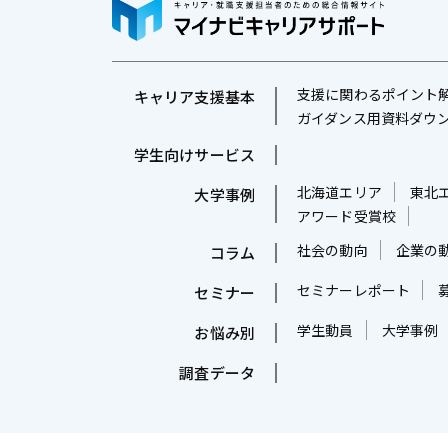
良
い
キ
支援に関わるポイント
キャリア支援基本
ャ
ガイダンス用資料ダウ
リ
学生向けサービス
ア
北海道エリア
東北
大学事例
支
アワード受賞校
援
社会の動向
企業の
コラム
・
セミナーレポート
セミナー
就
職
学生動員
大学事例
お悩み別
支
調査データ
援
の
ヒ