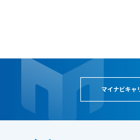
セ
ミ
ナ
ー
、
調
査
デ
ー
マイナビキャ
タ
な
ど
、
よ
り