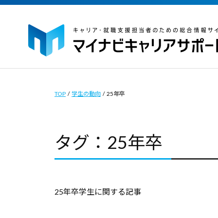
イ
コ
ナ
ン
ビ
テ
キ
ン
ャ
マ
マ
ツ
リ
イ
イ
ア
へ
ナ
ナ
TOP
/
学生の動向
/
25年卒
サ
ス
ビ
ビ
ポ
キ
キ
キ
ー
タグ：25年卒
ッ
ャ
ャ
ト
プ
リ
｜
リ
ア
キ
ア
サ
ャ
サ
25年卒学生に関する記事
ポ
リ
ポ
ー
ア