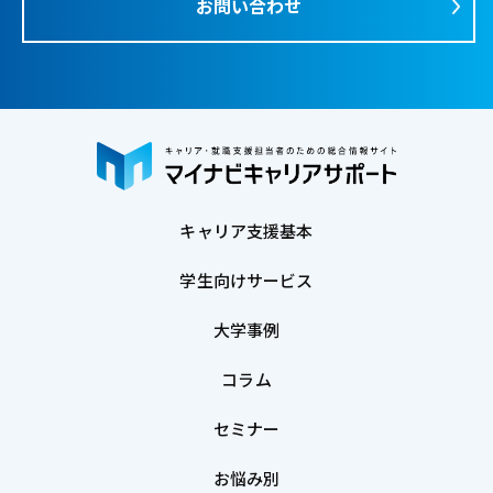
お問い合わせ
合
情
情
報
報
サ
サ
イ
イ
ト
ト
で
す
キャリア支援基本
。
キ
学生向けサービス
ャ
リ
大学事例
ア
コラム
支
援
セミナー
に
お悩み別
関