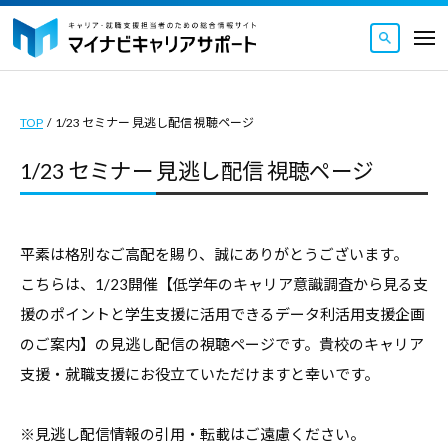
マ
ュ
コ
ー
イ
メ
ナ
ン
ニ
マ
ビ
マ
ュ
テ
ー
キ
イ
イ
ン
ャ
TOP
/
1/23 セミナー 見逃し配信 視聴ページ
ナ
ナ
ツ
リ
ビ
ビ
1/23 セミナー 見逃し配信 視聴ページ
ア
へ
キ
キ
サ
ス
ャ
ャ
ポ
キ
リ
ー
リ
1/23
平素は格別なご高配を賜り、誠にありがとうございます。
ッ
ト
ア
ア
セ
こちらは、1/23開催【低学年のキャリア意識調査から見る支
｜
プ
サ
サ
キ
ミ
援のポイントと学生支援に活用できるデータ利活用支援企画
ポ
ポ
ャ
のご案内】の見逃し配信の視聴ページです。貴校のキャリア
ナ
ー
ー
リ
支援・就職支援にお役立ていただけますと幸いです。
ー
ト
ト
ア
｜
・
見
は
就
※見逃し配信情報の引用・転載はご遠慮ください。
キ
キ
逃