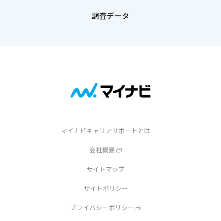
す
調査データ
る
基
本
情
報
、
学
生
マイナビキャリアサポートとは
向
け
会社概要
サ
サイトマップ
ー
サイトポリシー
ビ
ス
プライバシーポリシー
、