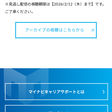
職
ャ
※見逃し配信の視聴期限は【2026/2/12（木）まで】です。
ャ
し
支
リ
ご了承ください。
リ
援
配
ア
ア
担
信
・
支
当
アーカイブの視聴はこちらから
視
就
者
援
の
聴
職
・
た
支
ペ
就
め
援
職
ー
の
担
支
総
ジ
当
援
合
者
情
に
2026/01/28
報
の
関
サ
た
す
マイナビキャリアサポートとは
イ
め
る
ト
の
総
総
合