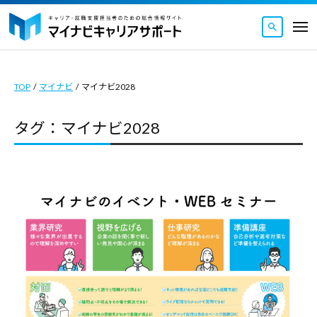
マ
ュ
コ
ー
イ
メ
ナ
ン
ニ
マ
ビ
マ
ュ
テ
ー
キ
イ
イ
ン
ャ
TOP
/
マイナビ
/
マイナビ2028
ナ
ナ
ツ
リ
ビ
ビ
ア
へ
タグ：マイナビ2028
キ
キ
サ
ス
ャ
ャ
ポ
キ
リ
ー
リ
ッ
ト
ア
ア
｜
プ
サ
サ
キ
ポ
ポ
ャ
ー
ー
リ
ト
ト
ア
｜
・
は
就
キ
キ