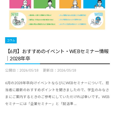
・
就
職
支
援
コラム
の
ヒ
【6月】おすすめのイベント・WEBセミナー情報
ン
｜2028年卒
ト
と
公開日：
2026/05/18
更新日：
2026/05/18
な
6月の2028年卒向けイベントならびにWEBセミナーについて、担
る
当者に最新のおすすめポイントを聞きましたので、学生のみなさ
よ
まにご案内するときのご参考にしていただければ幸いです。WEB
う
セミナーには「企業セミナー」と「就活準 ...
な
情