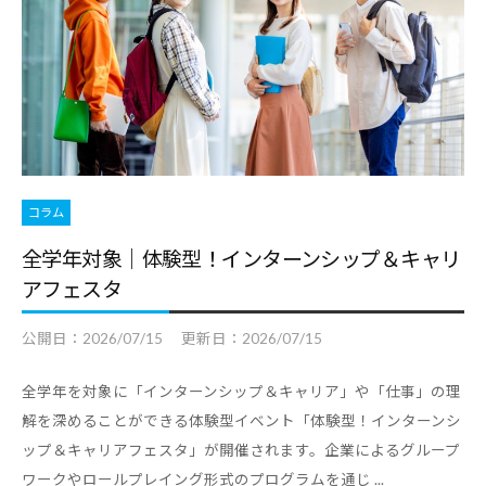
合
情
情
報
報
サ
サ
イ
イ
ト
ト
で
す
コラム
。
全学年対象｜体験型！インターンシップ＆キャリ
キ
アフェスタ
ャ
リ
公開日：
2026/07/15
更新日：
2026/07/15
ア
支
全学年を対象に「インターンシップ＆キャリア」や「仕事」の理
援
解を深めることができる体験型イベント「体験型！インターンシ
に
ップ＆キャリアフェスタ」が開催されます。企業によるグループ
関
ワークやロールプレイング形式のプログラムを通じ ...