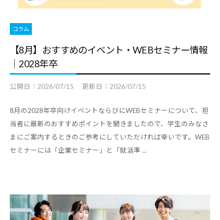
職
ャ
ャ
支
リ
リ
援
コラム
ア
ア
担
・
【8月】おすすめのイベント・WEBセミナー情報
支
当
就
｜2028年卒
者
援
の
職
・
公開日：
2026/07/15
更新日：
2026/07/15
た
支
就
め
援
職
の
8月の2028年卒向けイベントならびにWEBセミナーについて、担
担
支
総
当者に最新のおすすめポイントを聞きましたので、学生のみなさ
当
援
合
まにご案内するときのご参考にしていただければ幸いです。WEB
者
情
に
セミナーには「企業セミナー」と「就活準 ...
報
の
関
サ
た
す
イ
め
る
ト
の
総
総
合