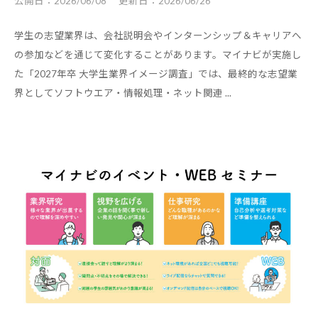
公開日：
2026/06/08
更新日：
2026/06/26
コ
ラ
学生の志望業界は、会社説明会やインターンシップ＆キャリアへ
ム
の参加などを通じて変化することがあります。マイナビが実施し
、
た「2027年卒 大学生業界イメージ調査」では、最終的な志望業
界としてソフトウエア・情報処理・ネット関連 ...
教
職
員
向
け
セ
ミ
ナ
ー
、
調
査