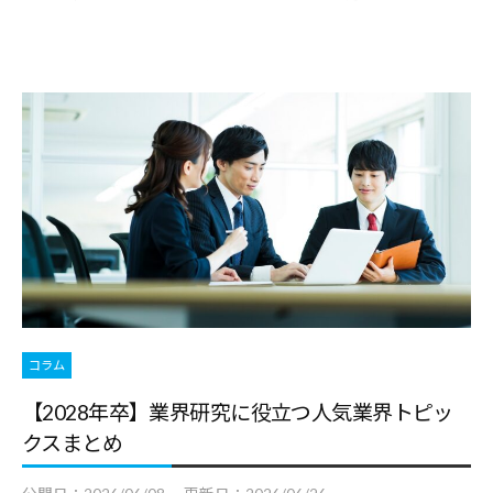
す
る
基
本
情
報
、
学
生
向
け
サ
コラム
ー
【2028年卒】業界研究に役立つ人気業界トピッ
ビ
クスまとめ
ス
、