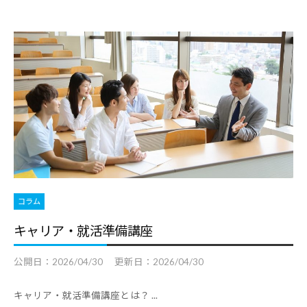
報
を
お
届
け
し
て
参
り
ま
コラム
す
。
キャリア・就活準備講座
公開日：
2026/04/30
更新日：
2026/04/30
キャリア・就活準備講座とは？ ...